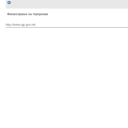
Ф
Финансирање на тероризам
http://www.ujp.gov.mk