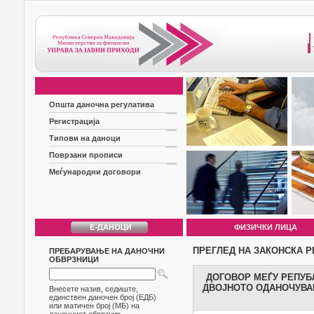
Општа даночна регулатива
Регистрација
Типови на даноци
Поврзани прописи
Меѓународни договори
ФИЗИЧКИ ЛИЦА
ПРЕГЛЕД НА ЗАКОНСКА Р
ПРЕБАРУВАЊЕ НА ДАНОЧНИ
ОБВРЗНИЦИ
ДОГОВОР МЕЃУ РЕПУБ
ДВОЈНОТО ОДАНОЧУВАЊ
Внесете назив, седиште,
единствен даночен број (ЕДБ)
или матичен број (МБ) на