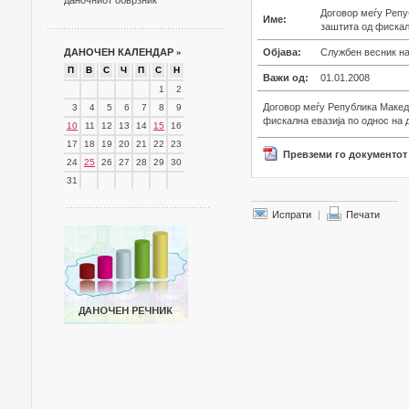
даночниот обврзник
Договор меѓу Репу
Име:
заштита од фискалн
ДАНОЧЕН КАЛЕНДАР
»
Објава:
Службен весник на
П
В
С
Ч
П
С
Н
Важи од:
01.01.2008
1
2
Договор меѓу Република Македо
3
4
5
6
7
8
9
фискална евазија по однос на 
10
11
12
13
14
15
16
17
18
19
20
21
22
23
Превземи го документот
24
25
26
27
28
29
30
31
Испрати
|
Печати