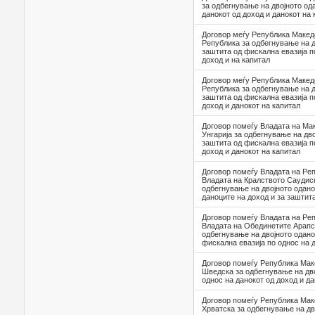
за одбегнување на двојното од
данокот од доход и данокот на 
Договор меѓу Република Макед
Република за одбегнување на д
заштита од фискална евазија п
доход и на капитал
Договор меѓу Република Макед
Република за одбегнување на д
заштита од фискална евазија п
доход и данокот на капитал
Договор помеѓу Владата на Мак
Унгарија за одбегнување на дв
заштита од фискална евазија п
доход и данокот на капитал
Договор помеѓу Владата на Ре
Владата на Кралството Саудиск
одбегнување на двојното одан
даноците на доход и за заштит
Договор помеѓу Владата на Ре
Владата на Обединетите Арапс
одбегнување на двојното одан
фискална евазија по однос на 
Договор помеѓу Република Маке
Шведска за одбегнување на дв
однос на данокот од доход и да
Договор помеѓу Република Мак
Хрватска за одбегнување на д