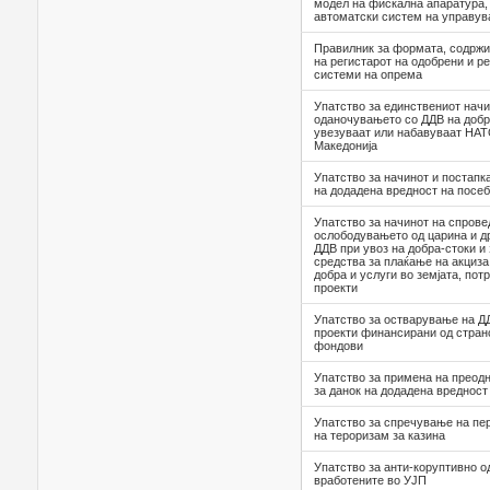
модел на фискална апаратура,
автоматски систем на управу
Правилник за формата, содржи
на регистарот на одобрени и р
системи на опрема
Упатство за единствениот нач
оданочувањето со ДДВ на добра
увезуваат или набавуваат НАТ
Македонија
Упатство за начинот и постапк
на додадена вредност на посеб
Упатство за начинот на спров
ослободувањето од царина и др
ДДВ при увоз на добра-стоки и
средства за плаќање на акциза
добра и услуги во земјата, по
проекти
Упатство за остварување на Д
проекти финансирани од стран
фондови
Упатство за примена на преодн
за данок на додадена вреднос
Упатство за спречување на п
на тероризам за казина
Упатство за анти-коруптивно 
вработените во УЈП