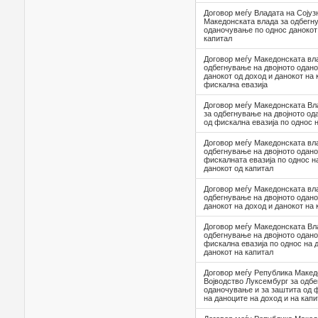
Договор меѓу Владата на Сојуз
Македонската влада за одбегн
оданочување по однос данокот 
капитал
Договор меѓу Македонската вла
одбегнување на двојното одан
данокот од доход и данокот на 
фискална евазија
Договор меѓу Македонската Вл
за одбегнување на двојното од
од фискална евазија по однос 
Договор меѓу Македонската вла
одбегнување на двојното одано
фискалната евазија по однос н
данокот од капитал
Договор меѓу Македонската вла
одбегнување на двојното одан
данокот на доход и данокот на 
Договор меѓу Македонската Вл
одбегнување на двојното одан
фискална евазијa по однос на 
данокот на капитал
Договор меѓу Република Макед
Војводство Луксембург за одбе
оданочување и за заштита од ф
на даноците на доход и на капи