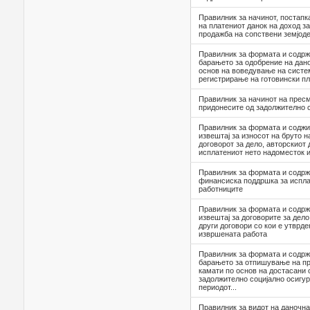
Правилник за начинот, постапк
на платениот данок на доход з
продажба на сопствени земјод
Правилник за формата и содрж
барањето за одобрение на дан
основ на воведување на систе
регистрирање на готовински п
Правилник за начинот на пресм
придонесите од задолжително 
Правилник за формата и соджи
извештај за износот на бруто 
договорот за дело, авторскиoт 
исплатениот нето надоместок 
Правилник за формата и содрж
финансиска поддршка за испла
работниците
Правилник за формата и содрж
извештај за договорите за дело
други договори со кои е утврд
извршената работа
Правилник за формата и содрж
барањето за отпишување на п
камати по основ на достасани 
задолжително социјално осигу
периодот...
Правилник за видот на даночнат