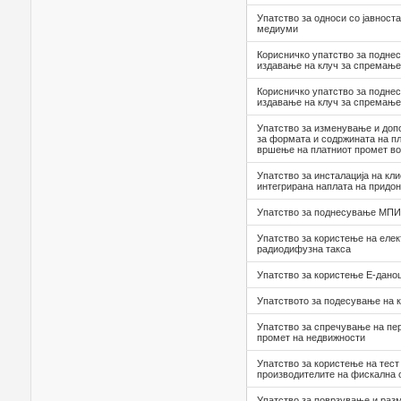
Упатство за односи со јавноста
медиуми
Корисничко упатство за подне
издавање на клуч за спремање
Корисничко упатство за подне
издавање на клуч за спремање
Упатство за изменување и доп
за формата и содржината на п
вршење на платниот промет во
Упатство за инсталација на кл
интегрирана наплата на придо
Упатство за поднесување МПИ
Упатство за користење на елек
радиодифузна такса
Упатство за користење Е-дано
Упатството за подесување на 
Упатство за спречување на пер
промет на недвижности
Упатство за користење на тест
производителите на фискална
Упатство за поврзување и раз