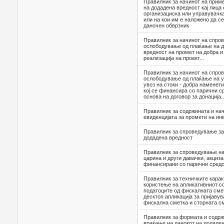
Правилник за начинот на приме
на додадена вредност кај лица
организациска или управувачк
или на кои им е наложено да се
даночен обврзник
Правилник за начинот на спро
ослободување од плаќање на д
вредност на промет на добра и
реализација на проект...
Правилник за начинот на спро
ослободување од плаќање на у
увоз на стоки - добра наменети
кој се финансира со парични с
основа на договор за донација..
Правилник за содржината и на
евиденцијата за промети на ин
Правилник за спроведување за 
додадена вредност
Правилник за спроведување н
царина и други давачки, акциза
финансирани со парични средс
Правилник за техничките карак
користење на апликативниот с
податоците од фискалната сме
десктоп апликација за пријаву
фискална сметка и сторната с
Правилник за формата и содрж
враќање на данокот на додаде