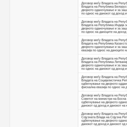
Договор меѓу Владата на Репуб
Владата на Република Белорус
двојното оданочување и за заш
по однос на данокот од доход и
Договор меѓу Владата на Репуб
Владата на Република Индија 
двојното оданочување и за заш
по однос на даноците на доход
Договор меѓу Владата на Репуб
Владата на Република Казахст
двојното оданочување и за за
евазија по однос на даноците н
Договор меѓу Владата на Репуб
Владата на Република Литваниј
двојното оданочување и за заш
по однос на данокот од доход и
Договор меѓу Владата на Репуб
Владата на Социјалистичка Ре
одбегнување на двојното одда
фискална евазија по однос на 
Договор меѓу Владата на Репуб
Советот на министри на Босна 
одбегнување на двојното одан
данокот од доход и данокот на 
Договор меѓу Владата на Репуб
Сојузната Влада на Сојузна Ре
одбегнување на двојното одан
данокот од доход и данокот од 