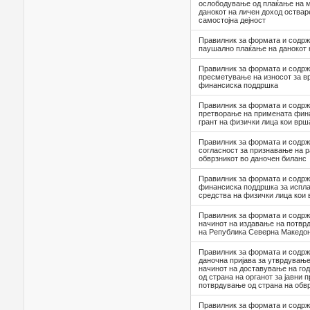
ослободување од плаќање на м
данокот на личен доход оства
самостојна дејност
Правилник за формата и содрж
паушално плаќање на данокот 
Правилник за формата и содрж
пресметување на износот за в
финансиска поддршка
Правилник за формата и содрж
претворање на примената фин
грант на физички лица кои врш
Правилник за формата и содрж
согласност за признавање на 
обврзникот во даночен биланс
Правилник за формата и содрж
финансиска поддршка за испла
средства на физички лица кои 
Правилник за формата и содрж
начинот на издавање на потврд
на Република Северна Македон
Правилник за формата и содрж
даночна пријава за утврдување
начинот на доставување на го
од страна на органот за јавни 
потврдување од страна на обв
Правилник за формата и содржи