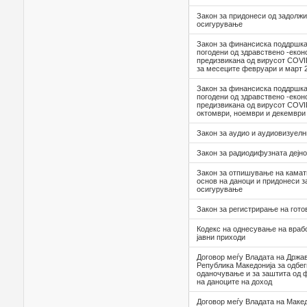
Закон за придонеси од задолжи
осигурување
Закон за финансиска поддршка
погодени од здравствено -екон
предизвикана од вирусот COVID
за месеците февруари и март 
Закон за финансиска поддршка
погодени од здравствено -екон
предизвикана од вирусот COVI
октомври, ноември и декември
Закон за аудио и аудиовизуел
Закон за радиодифузната дејно
Закон за отпишување на камат
основ на даноци и придонеси з
осигурување
Закон за регистрирање на гот
Кодекс на однесување на враб
јавни приходи
Договор меѓу Владата на Држав
Република Македонија за одбег
оданочување и за заштита од ф
на даноците на доход
Договор меѓу Владата на Макед