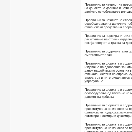
Правилник за начинот на прес
на данокот на добивка и начин
двојното ослободување или дв
Правилник за начинот на спро
ослободување на даночниот об
финансиски средства на спортс
Правилник за нормиранитe изно
расипување на стоки и одделни
секоја соодветна гранка за дан
Правилник за содржината на о
сметковниот план
Правилник за формата и содрж
издавање на одобрение за на
данок на добивка по основ на
фискален систем на опрема, о
апаратура и интегриран автома
управување
Правилник за формата и содрж
ослободување од плаќање на м
данокот на добивка
Правилник за формата и содрж
пресметување на износот за в
финансиска поддршка за испла
октомври, ноември и декември
Правилник за формата и содрж
пресметување на износот за в
финансиска поддршка за испла