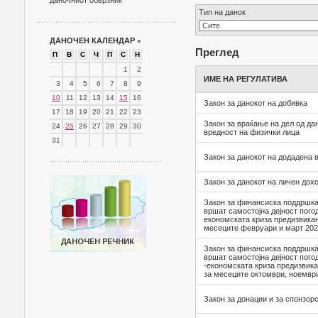
даночниот обврзник
Тип на данок
ДАНОЧЕН КАЛЕНДАР
»
Преглед
П
В
С
Ч
П
С
Н
1
2
ИМЕ НА РЕГУЛАТИВА
3
4
5
6
7
8
9
10
11
12
13
14
15
16
Закон за данокот на добивка
17
18
19
20
21
22
23
Закон за враќање на дел од да
24
25
26
27
28
29
30
вредност на физички лица
31
Закон за данокот на додадена 
Закон за данокот на личен дох
Закон за финансиска поддршка
вршат самостојна дејност пого
економската криза предизвикан
месеците февруари и март 202
Закон за финансиска поддршка
вршат самостојна дејност пого
-економската криза предизвика
за месеците октомври, ноемвр
Закон за донации и за спонзорс