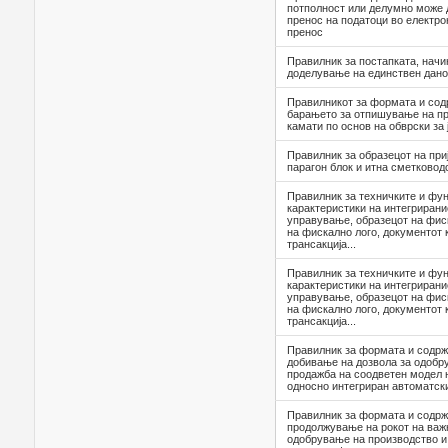
потполност или делумно може д
пренос на податоци во електро
пренос
Правилник за постапката, начи
доделување на единствен даноче
Правилникот за формата и сод
барањето за отпишување на п
камати по основ на обврски за 
Правилник за образецот на при
парагон блок и итна сметковод
Правилник за техничките и фу
карактеристики на интегрирани
управување, образецот на фис
на фискално лого, документот 
трансакција...
Правилник за техничките и фу
карактеристики на интегрирани
управување, образецот на фис
на фискално лого, документот 
трансакција...
Правилник за формата и содрж
добивање на дозвола за одобр
продажба на соодветен модел 
односно интегриран автоматск
Правилник за формата и содрж
продолжување на рокот на важн
одобрување на производство и