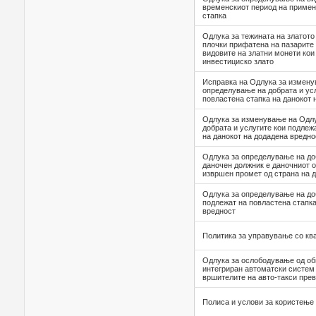
временскиот период на примен
стапка
Oдлука за тежината на златото
плочки прифатена на пазарите 
видовите на златни монети кои
инвестициско злато
Исправка на Одлука за измену
определување на добрата и усл
повластена стапка на данокот 
Одлука за изменување на Одлу
добрата и услугите кои подлеж
на данокот на додадена вредно
Одлука за определување нa доб
даночен должник е даночниот о
извршен промет од страна нa д
Одлука за определување на доб
подлежат на повластена стапка
вредност
Политика за управување со кв
Одлука за ослободување од об
интегриран автоматски систем
вршителите на авто-такси прев
Полиса и услови за користењ