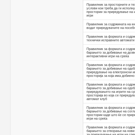
Правилник за просторните и т
услови кои треба да ги исполн
простории за приредување на и
игри
Правилник за содржината на кни
водат приредувачите на посебн
Правилник за формата и содрж
технички исправните автомати 
Правилник за формата и содрж
барањето за добивање на дозв
интерактивни игри на среќа
Правилник за формата и содрж
барањето за добивање на одоб
приредување на електронски иг
просторија за која има добиено
Правилник за формата и содрж
барањето за добивање на одоб
приредувањето на игрите на ср
просторија во која се приредув
автомат клуб
Правилник за формата и содрж
барањето за добивање на согл
простории каде што ќе се прир
игри на среќа
Правилник за формата и содрж
барањето за отворање на нови
за приредување на игри на ср