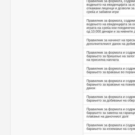
Правилник за формата, содржи
водењето на евиденцијата за и
откажани лиценци и дозволи за
среќа и забавни игри
Правилник за формата, содржи
водењето на евиденцијата за о
играта на среќа кои поединечн
од 10.000 денари и за нивните
Правилник за начинот на прес
дополнителниот данок на доби
Правилник за формата и содрж
барањето за бришење на залог
на присилна наплата
Правилник за формата и содрж
барањето за враќање во поран
Правилник за формата и содрж
барањето за враќање на повеќ
данок
Правилник за формата и содрж
барањето за добивање на обвр
Правилник за формата и содрж
барањето за замена на гаранци
плаќање на даночниот долг
Правилник за формата и содрж
барањето за изземање на служ