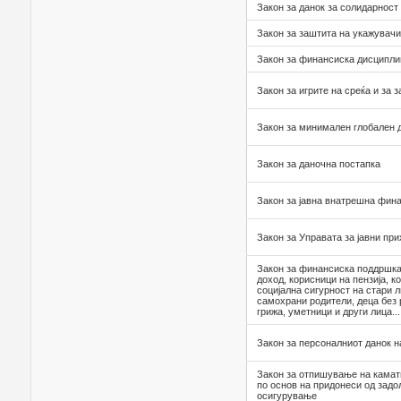
Закон за данок за солидарност
Закон за заштита на укажувачи
Закон за финансиска дисципли
Закон за игрите на среќа и за 
Закон за минимален глобален д
Закон за даночна постапка
Закон за јавна внатрешна фин
Закон за Управата за јавни пр
Закон за финансиска поддршка 
доход, корисници на пензија, к
социјална сигурност на стари л
самохрани родители, деца без 
грижа, уметници и други лица...
Закон за персоналниот данок н
Закон за отпишување на камат
по основ на придонеси од задо
осигурување