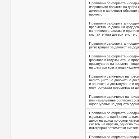
Правилник за формата и содрж
извршените промети на добра и
должник е даночниот обврзник 
прометот.....
Правилник за формата и содрж
пресметка на данок на додаден
на присилна наплата и присил
случаите кога доверителот е с
Правилник за формата и содржи
регистрација за данокот на до
Правилник за формата и содрж
формата и содржината на прија
пријавување на прометот, содр
на фактури која ја води надлеже
Правилник за начинот на пресм
аконтациите на данокот на дох
и начинот на доставување и о
електронската пресметка за до
Правилник за начинот на прим
или намалување согласно со м
одбегнување на двојното одано
Правилник за формата и содрж
издавање на одобрение за на
данок на доход по основ на в
систем на опрема, односно фи
интегриран автоматски систем
Правилник за формата и содрж