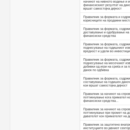
начинот на нивното водење и 
финансискиот резултат на дан
вршат самостојна дејност
Правилник за формата и содрж
корисниците на продажни мест
Правилник за формата, содржи
доставување и одобрување на 
финансиски средства
Правилник за формата, содржи
поднесување на годишниот изв
вредност и удели во инвестиц
Правилник за формата, содржи
поднесување на месечниот изв
добивки од игри на среќа и за 
данок по одбивка
Правилник за формата, содржи
составување на годишен даноч
кои вршат самостојна дејност
Правилник за начинот на спро
поттикнување кога примател на
финансиски средства...
Правилник за начинот на спро
поттикнување при промет на до
давателот кон примателот на до
Правилник за заштитено внатр
институциите во јавниот сектор