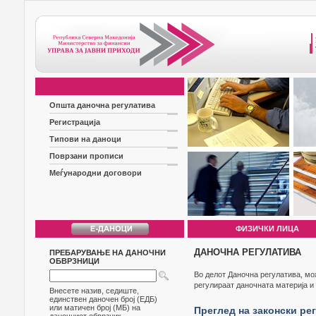
Општа даночна регулатива
Регистрација
Типови на даноци
Поврзани прописи
Меѓународни договори
ФИЗИЧКИ ЛИЦА
ДАНОЧНА РЕГУЛАТИВА
ПРЕБАРУВАЊЕ НА ДАНОЧНИ
ОБВРЗНИЦИ
Во делот Даночна регулатива, мо
регулираат даночната материја и 
Внесете назив, седиште,
единствен даночен број (ЕДБ)
или матичен број (МБ) на
Преглед на законски ре