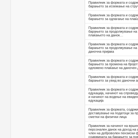
Правилник за формата и содрж
барањето за изземање на стру
Правилник за формата и содрж
барањето за одлагање на плаќ
Правилник за формата и содрж
барањето за продолжување на 
плаќањето на данок…
Правилник за формата и содрж
барањето за продолжување на 
даночна пријава
Правилник за формата и содрж
барањето за промена на бројот 
одложено плаќање на даночен 
Правилник за формата и содрж
барањето за увид во даночни а
Правилник за формата и содрж
едукација, начинот на спроведу
и начинот на водење на евиден
едукација
Правилник за формата, содржи
доставување на податоци за пр
сметки на физички лица
Правилник за начинот на врше
персонален данок на доход на
член на доброволен пензиски 
содржината на барањето за пов