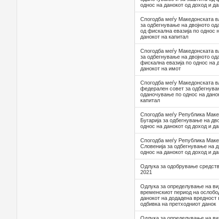
однос на данокот од доход и д
Спогодба меѓу Македонската в
за одбегнување на двојното од
од фискална евазија по однос н
данокот на капитал
Спогодба меѓу Македонската в
за одбегнување на двојното од
фискална евазија по однос на 
данокот на имот
Спогодба меѓу Македонската в
федерален совет за одбегнува
оданочување по однос на данок
капитал
Спогодба меѓу Република Маке
Бугарија за одбегнување на дв
однос на данокот од доход и да
Спогодба меѓу Република Маке
Словенија за одбегнување на 
однос на данокот од доход и да
Одлука за одобрување средств
2021
Oдлука за определување на ви
временскиот период на ослобо
данокот на додадена вредност 
одбивка на претходниот данок
Oдлука за определување на ви