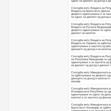
однос на данокот од доход и да
Спогодба меѓу Владата на Реп
Владата на Кралството Данска
двојното оданочување и за заш
по однос на данокот од доход и
Спогодба меѓу Владата на Реп
Владата на Руската Федерациј
двојното оданочување по однос
данокот на капитал
Спогодба меѓу Владата на Реп
Владата на Украина за одбегну
оданочување и заштита од фиск
даноците од доход и на капита
Спогодба меѓу Владата на Реп
на Република Македонија за од
оданочување и за заштита од ф
на данокот од доход и данокот 
Спогодба меѓу Македонската в
за одбегнување на двојното од
даноците на доход и капитал и
евазија
Спогодба меѓу Македонската в
Италијанската Република за од
оданочување по однос на данок
капитал и за заштита од фиска
Спогодба меѓу Македонската в
Кралството Холандија за одбег
оданочување и за заштита од ф