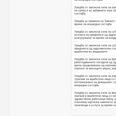
Уредба со законска сила за при
на среќа и за забавните игри з
состојба
Уредба за примена на Законот 
време на вонредна состојба
Уредба со законска сила за с
исплата на придонеси од задол
осигурување за време на вонд
Уредба со законска сила за с
придонеси од задолжително со
вработени во медиумите
Уредба со законска сила за ф
работодавачите погодени од з
криза предизвикана од коронав
платите за месеците април, мај
Уредба со законска сила за из
туризам на вработени лица со 
поттикнување на домашниот ту
вонредна состојба
Уредба со законска сила за ф
граѓани и вработени лица со ни
здравствени работници преку 
платежна картичка наменета з
производи и услуги за време н