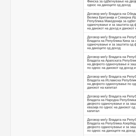
Финска за одбегнување на дво
однос на даноците од доход
Договор меѓу Владата на Обед
Велика Британија и Северна Ир
Република Македонија за одбег
оданочување и за заштита од ф
на данокот на доход и данокот 
Договор меѓу Владата на Репуб
Владата на Република Кина за 
оданочување и за заштита од ф
на даноците од доход
Договор меѓу Владата на Репуб
Владата на Арапската Републи
на двојното оданочување и заш
по однос на данокот од доход и
Договор меѓу Владата на Репуб
Владата на Исламска Републик
на двојното оданочување по од
данокот на капитал
Договор меѓу Владата на Репуб
Владата на Народна Република
двојното оданочување и за за
евазија по однос на данокот од
капитал
Договор меѓу Владата на Репуб
Владата на Република Азербејџ
двојното оданочување и за заш
по однос на даноците на доход 