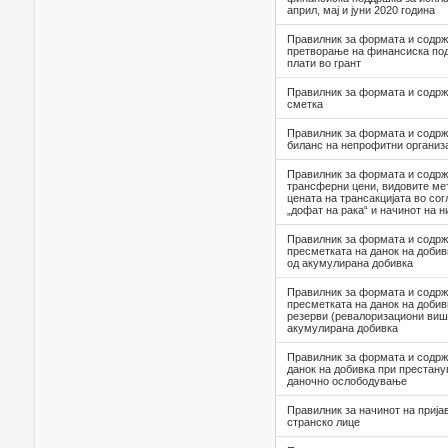
април, мај и јуни 2020 година
Правилник за формата и содрж
претворање на финансиска под
плати во грант
Правилник за формата и содрж
сметка
Правилник за формата и содрж
биланс на непрофитни организ
Правилник за формата и содрж
трансферни цени, видовите ме
цената на трансакцијата во со
„дофат на рака“ и начинот на 
Правилник за формата и содрж
пресметката на данок на добив
од акумулирана добивка
Правилник за формата и содрж
пресметката на данок на доби
резерви (ревалоризациони виш
акумулирана добивка
Правилник за формата и содрж
данок на добивка при престану
даночно ослободување
Правилник за начинот на прија
странско лице