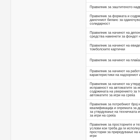
Правилник за заштитеното на
Правилник за формата и содрж
даночниот биланс за оданочув
солидарност
Правилник за начинот на депо
средства наменети за фондот 
Правилник за начинот на евид
томболските картички
Правилник за начинот на плаќ
Правилник за начинот на работа
карактеристики на надзорниот
Правилник за начинот на утвр
исправност на автоматите за и
содржината на уверението за т
автоматите за игри на среќа
Правилник за потребниот број 
квалификација и опремата за 
за утврдување на техничката 
за игри на среќа
Правилник за просторните и т
услови кои треба да ги исполн
простории за приредување на и
игри