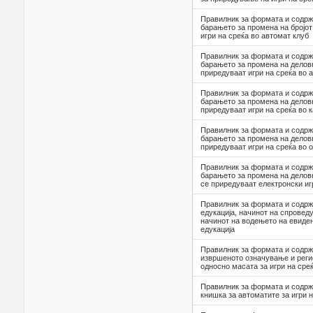
Правилник за формата и содрж
барањето за промена на бројот
игри на среќа во автомат клуб
Правилник за формата и содрж
барањето за промена на деловн
приредуваат игри на среќа во 
Правилник за формата и содрж
барањето за промена на деловн
приредуваат игри на среќа во 
Правилник за формата и содрж
барањето за промена на деловн
приредуваат игри на среќа во
Правилник за формата и содрж
барањето за промена на делов
се приредуваат електронски иг
Правилник за формата и содрж
едукација, начинот на спровед
начинот на водењето на евиден
едукација
Правилник за формата и содрж
извршеното означување и регис
односно масата за игри на сре
Правилник за формата и содрж
книшка за автоматите за игри 