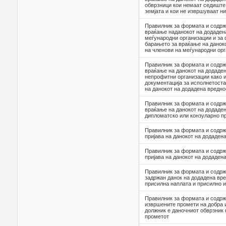
обврзници кои немаат седиште
земјата и кои не извршуваат н
Правилник за формата и содрж
враќање наданокот на додаден
меѓународни организации и за
барањето за враќање на данок
на членови на меѓународни ор
Правилник за формата и содрж
враќање на данокот на додаден
непрофитни организации како 
документација за исполнетоста
на данокот на додадена вредно
Правилник за формата и содрж
враќање на данокот на додаден
дипломатскo или конзуларно пр
Правилник за формата и содрж
пријава на данокот на додаден
Правилник за формата и содрж
пријава на данокот на додаден
Правилник за формата и содрж
задржан данок на додадена вре
присилна наплата и присилно
Правилник за формата и содрж
извршените промети на добра и
должник е даночниот обврзник 
прометот