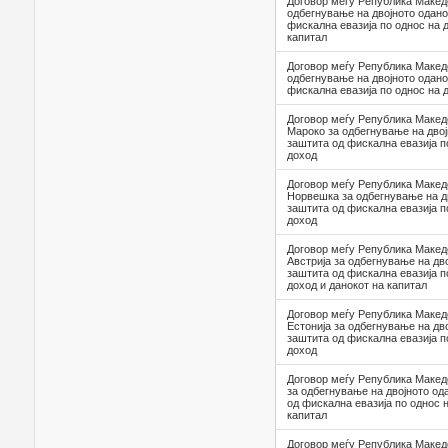
Договор меѓу Република Македо
одбегнување на двојното одано
фискална евазија по однос на 
капитал
Договор меѓу Република Македо
одбегнување на двојното одано
фискална евазија по однос на 
Договор меѓу Република Макед
Мароко за одбегнување на дво
заштита од фискална евазија п
доход
Договор меѓу Република Макед
Норвешка за одбегнување на д
заштита од фискална евазија п
доход
Договор меѓу Република Макед
Австрија за одбегнување на дв
заштита од фискална евазија п
доход и данокот на капитал
Договор меѓу Република Макед
Естонија за одбегнување на дв
заштита од фискална евазија п
доход
Договор меѓу Република Макед
за одбегнување на двојното од
од фискална евазија по однос 
капитал
Договор меѓу Република Македо