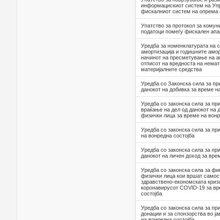
информацискиот систем на Упр
фискалниот систем на опрема 
Упатство за протокол за комун
податоци помеѓу фискален апа
Уредба за номенклатурата на с
амортизација и годишните амор
начинот на пресметување на а
отписот на вредноста на немат
материјалните средства
Уредба со Законска сила за пр
данокот на добивка за време н
Уредба со законска сила за пр
враќање на дел од данокот на 
физички лица за време на вонр
Уредба со законска сила за пр
на вонредна состојба
Уредба со законска сила за пр
данокот на личен доход за вре
Уредба со законска сила за ф
физички лица кои вршат самост
здравствено-економската криз
коронавирусот COVID-19 за вр
состојба
Уредба со законска сила за пр
донации и за спонзорства во ја
на вонредна состојба