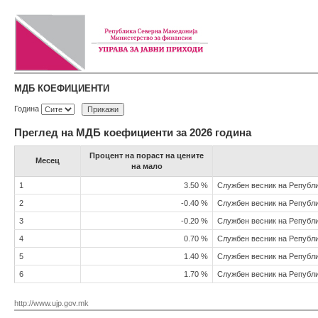
МДБ КОЕФИЦИЕНТИ
Година
Преглед на МДБ коефициенти за 2026 година
Процент на пораст на цените
Месец
на мало
1
3.50 %
Службен весник на Републи
2
-0.40 %
Службен весник на Републи
3
-0.20 %
Службен весник на Републи
4
0.70 %
Службен весник на Републи
5
1.40 %
Службен весник на Републи
6
1.70 %
Службен весник на Републи
http://www.ujp.gov.mk