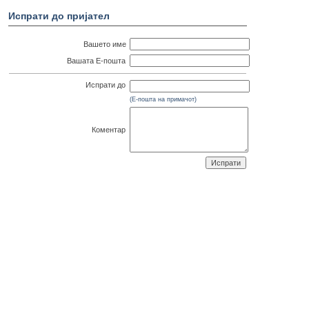
Испрати до пријател
Вашето име
Вашата Е-пошта
Испрати до
(Е-пошта на примачот)
Коментар