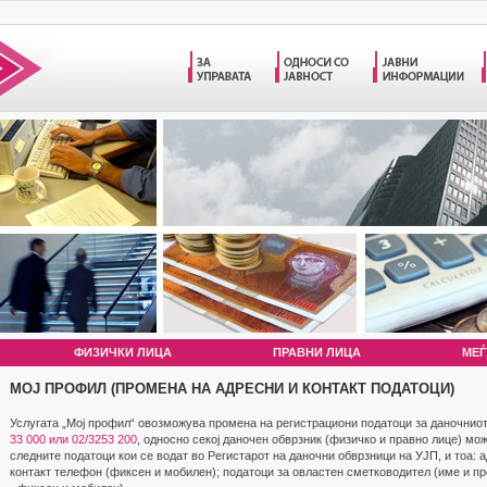
ФИЗИЧКИ ЛИЦА
ПРАВНИ ЛИЦА
МЕЃ
МОЈ ПРОФИЛ (ПРОМЕНА НА АДРЕСНИ И КОНТАКТ ПОДАТОЦИ)
Услугата „Мој профил“ овозможува промена на регистрациони податоци за даночнио
33 000 или 02/3253 200
, односно секој даночен обврзник (физичко и правно лице) м
следните податоци кои се водат во Регистарот на даночни обврзници на УЈП, и тоа:
контакт телефон (фиксен и мобилен); податоци за овластен сметководител (име и пр