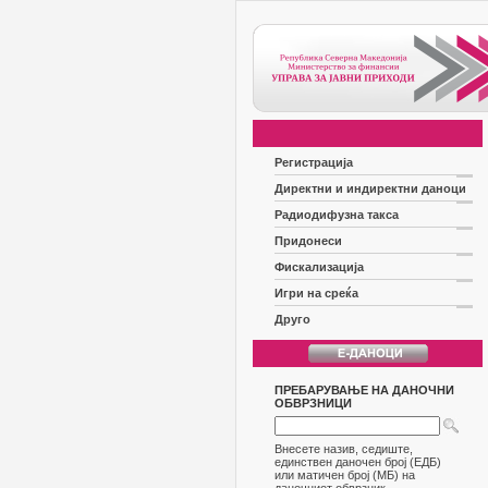
Регистрација
Директни и индиректни даноци
Радиодифузна такса
Придонеси
Фискализација
Игри на среќа
Друго
ПРЕБАРУВАЊЕ НА ДАНОЧНИ
ОБВРЗНИЦИ
Внесете назив, седиште,
единствен даночен број (ЕДБ)
или матичен број (МБ) на