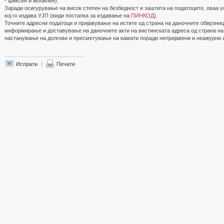
- фиксен и мобилен).
Заради осигурување на висок степен на безбедност и заштита на податоците, оваа 
кој го издава УЈП (види постапка за издавање на
ПИНКОД
).
Точните адресни податоци и пријавување на истите од страна на даночните обврзни
информирање и доставување на даночните акти на вистинската адреса од страна на 
настанување на долгови и пресметување на камати поради непријавени и неажурни 
Испрати
|
Печати