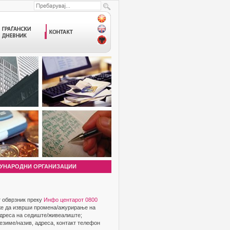
УНАРОДНИ ОРГАНИЗАЦИИ
т обврзник преку
Инфо центарот 0800
оже да изврши промена/ажурирање на
 адреса на седиште/живеалиште;
езиме/назив, адреса, контакт телефон