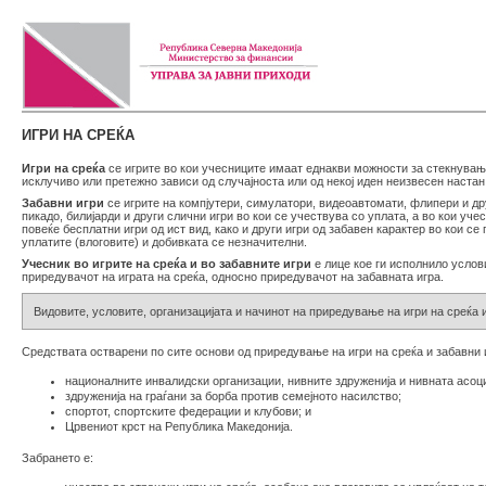
ИГРИ НА СРЕЌА
Игри на среќа
се игрите во кои учесниците имаат еднакви можности за стекнување
исклучиво или претежно зависи од случајноста или од некој иден неизвесен настан 
Забавни игри
се игрите на компјутери, симулатори, видеоавтомати, флипери и дру
пикадо, билијарди и други слични игри во кои се учествува со уплата, а во кои уч
повеќе бесплатни игри од ист вид, како и други игри од забавен карактер во кои се
уплатите (влоговите) и добивката се незначителни.
Учесник во игрите на среќа
и во забавните игри
е лице кое ги исполнило услов
приредувачот на играта на среќа, односно приредувачот на забавната игра.
Видовите, условите, организацијата и начинот на приредување на игри на среќа и 
Средствата остварени по сите основи од приредување на игри на среќа и забавни 
националните инвалидски организации, нивните здруженија и нивната асоци
здруженија на граѓани за борба против семејното насилство;
спортот, спортските федерации и клубови; и
Црвениот крст на Република Македонија.
Забрането е: