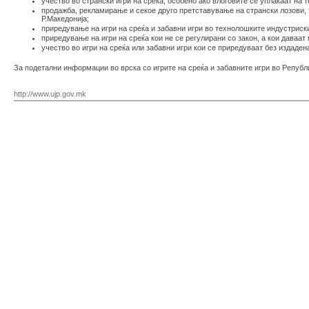
учество во странски игри на среќа, особено ако влоговите се уплаќаат на т
продажба, рекламирање и секое друго претставување на странски лозови, т
Р.Македонија;
приредување на игри на среќа и забавни игри во технолошките индустриски 
приредување на игри на среќа кои не се регулирани со закон, а кои даваат
учество во игри на среќа или забавни игри кои се приредуваат без издаден
За подетални информации во врска со игрите на среќа и забавните игри во Репуб
http://www.ujp.gov.mk