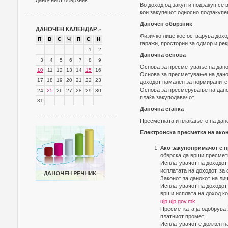
даночниот обврзник
Во доход од закуп и подзакуп се
кои закупецот односно подзакупе
Даночен обврзник
ДАНОЧЕН КАЛЕНДАР
»
Физичко лице кое остварува дохо
П
В
С
Ч
П
С
Н
гаражи, простории за одмор и рек
1
2
Даночна основа
3
4
5
6
7
8
9
Основа за пресметување на дано
10
11
12
13
14
15
16
Основа за пресметување на данок
17
18
19
20
21
22
23
доходот намален за нормираните
Основа за пресмерување на данок
24
25
26
27
28
29
30
плаќа закуподавачот.
31
Даночна стапка
Пресметката и плаќањето на дано
Електронска пресметка на акон
А
ко закупопримачот е п
обврска да врши пресметк
Исплатувачот на доходот, 
исплатата на доходот, за
Законот за данокот на ли
Исплатувачот на доходот 
врши исплата на доход ко
ujp.ujp.gov.mk
Пресметката ја одобрува 
платниот промет.
Исплатувачот е должен на