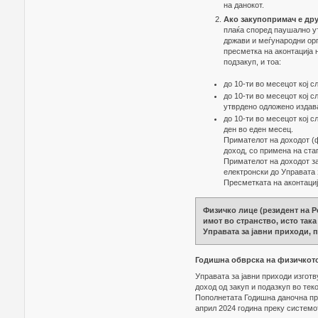
на данокот.
Ако закупопримач е др
плаќа според паушално у
држави и меѓународни орг
пресметка на аконтација 
подзакуп, и тоа:
до 10-ти во месецот кој с
до 10-ти во месецот кој с
утврдено одложено издав
до 10-ти во месецот кој 
ден во еден месец.
Примателот на доходот (ф
доход, со примена на ста
Примателот на доходот за
електронски до Управата 
Пресметката на аконтациј
Физичко лице (резидент на Р
имот во странство, исто так
Управата за јавни приходи, 
Годишна обврска на физичкот
Управата за јавни приходи изготв
доход од закуп и подазкуп во теко
Пополнетата Годишна даночна приј
април 2024 година преку систем