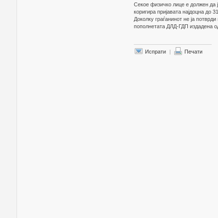
Секое физичко лице е должен да ј
коригира пријавата најдоцна до 31
Доколку граѓанинот не ја потврди
пополнетата ДЛД-ГДП издадена од
Испрати
|
Печати