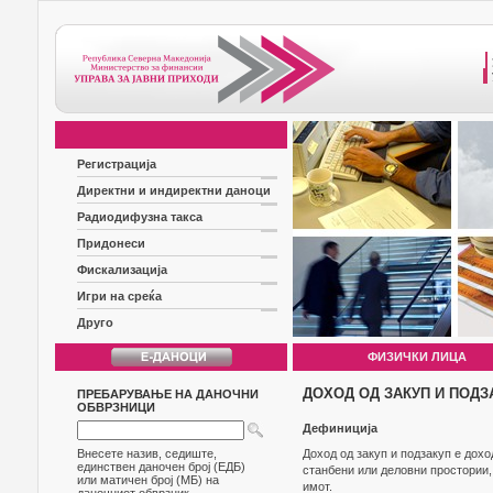
Регистрација
Директни и индиректни даноци
Радиодифузна такса
Придонеси
Фискализација
Игри на среќа
Друго
ФИЗИЧКИ ЛИЦА
ДОХОД ОД ЗАКУП И ПОДЗ
ПРЕБАРУВАЊЕ НА ДАНОЧНИ
ОБВРЗНИЦИ
Дефиниција
Внесете назив, седиште,
Доход од закуп и подзакуп е дохо
единствен даночен број (ЕДБ)
станбени или деловни простории,
или матичен број (МБ) на
имот.