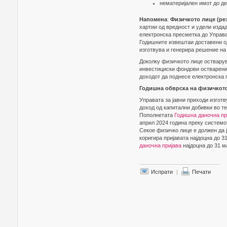
нематеријален имот до дес
Напомена
:
Физичкото лице (ре
хартии од вредност и удели изда
електронска пресметка до Управа
Годишните извештаи доставени о
изготвува и генерира решение на
Доколку физичкото лице остварув
инвестициски фондови остварени 
доходот да поднесе електронска 
Годишна обврска на физичкот
Управата за јавни приходи изгот
доход од капитални добивки во те
Пополнетата
Годишна даночна пр
април 2024 година преку систем
Секое физичко лице е должен да 
коригира пријавата најдоцна до 3
даночна пријава
најдоцна до 31 м
Испрати
|
Печати