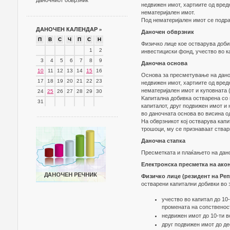
даночниот обврзник
недвижен имот, хартиите од вред
нематеријален имот.
Под нематеријален имот се подра
ДАНОЧЕН КАЛЕНДАР
»
Даночен обврзник
П
В
С
Ч
П
С
Н
Физичко лице кое остварува доби
1
2
инвестициски фонд, учество во к
3
4
5
6
7
8
9
Даночна основа
10
11
12
13
14
15
16
Основа за пресметување на данок
17
18
19
20
21
22
23
недвижен имот, хартиите од вред
нематеријален имот и куповната 
24
25
26
27
28
29
30
Kапитална добивка остварена со 
31
капиталот, друг подвижен имот и
во даночната основа во висина о
На обврзникот кој остварува кап
трошоци, му се признаваат ствар
Даночна стапка
Пресметката и плаќањето на дано
Електронска пресметка на акон
Физичко лице (резидент на Ре
остварени капитални добивки во з
учество во капитал до 10
промената на сопственост
недвижен имот до 10-ти в
друг подвижен имот до дес