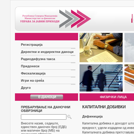
Регистрација
Директни и индиректни даноци
Радиодифузна такса
Придонеси
Фискализација
Игри на среќа
Друго
ФИЗИЧКИ ЛИЦА
КАПИТАЛНИ ДОБИВКИ
ПРЕБАРУВАЊЕ НА ДАНОЧНИ
ОБВРЗНИЦИ
Дефиниција
Внесете назив, седиште,
Капитална добивка е доходот што
единствен даночен број (ЕДБ)
вредност, удели издадени од инве
или матичен број (МБ) на
Капиталната добивка претставува