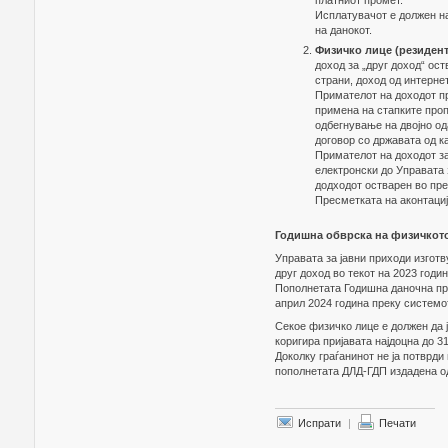
платниот промет.
Исплатувачот е должен на
на данокот.
Физичко лице (резиден
доход за „друг доход“ ост
страни, доход од интернет
Примателот на доходот пр
примена на стапките проп
одбегнување на двојно о
договор со државата од к
Примателот на доходот за
електронски до Управата 
додходот остварен во пр
Пресметката на аконтациј
Годишна обврска на физичкот
Управата за јавни приходи изготв
друг доход во текот на 2023 годин
Пополнетата Годишна даночна приј
април 2024 година преку систем
Секое физичко лице е должен да ј
коригира пријавата најдоцна до 3
Доколку граѓанинот не ја потврди
пополнетата ДЛД-ГДП издадена од
Испрати
|
Печати