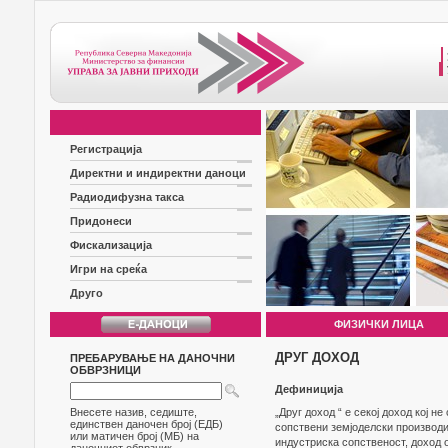
Регистрација
Директни и индиректни даноци
Радиодифузна такса
Придонеси
Фискализација
Игри на среќа
Друго
ФИЗИЧКИ ЛИЦА
ДРУГ ДОХОД
ПРЕБАРУВАЊЕ НА ДАНОЧНИ
ОБВРЗНИЦИ
Дефиниција
Внесете назив, седиште,
„Друг доход “ е секој доход кој н
единствен даночен број (ЕДБ)
сопствени земјоделски производи,
или матичен број (МБ) на
индустриска сопственост, доход о