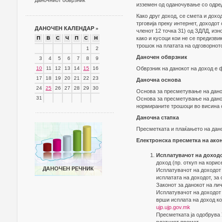
даночниот обврзник
изземен од оданочување со одред
Како друг доход, се смета и дохо
трговија преку интернет, доходо
ДАНОЧЕН КАЛЕНДАР
»
членот 12 точка 31) од ЗДЛД, из
П
В
С
Ч
П
С
Н
како и кусоци кои не се предизви
трошок на платата на одговорнот
1
2
Даночен обврзник
3
4
5
6
7
8
9
10
11
12
13
14
15
16
Обврзник на данокот на доход е ф
17
18
19
20
21
22
23
Даночна основа
24
25
26
27
28
29
30
Основа за пресметување на данок
31
Основа за пресметување на данок
нормираните трошоци во висина 
Даночна стапка
Пресметката и плаќањето на дано
Електронска пресметка на акон
Исплатувачот на доходо
доход (пр. откуп на корисе
Исплатувачот на доходот 
исплатата на доходот, за
Законот за данокот на ли
Исплатувачот на доходот 
врши исплата на доход ко
ujp.ujp.gov.mk
Пресметката ја одобрува 