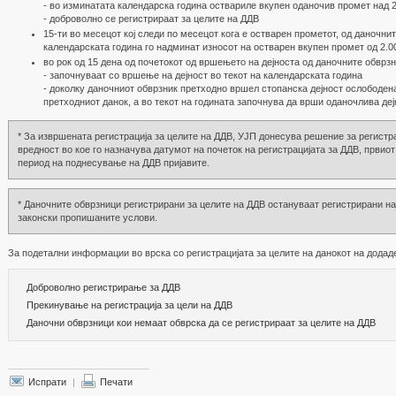
- во изминатата календарска година оствариле вкупен оданочив промет над 
- доброволно се регистрираат за целите на ДДВ
15-ти во месецот кој следи по месецот кога е остварен прометот, од даночнит
календарската година го надминат износот на остварен вкупен промет од 2.0
во рок од 15 дена од почетокот од вршењето на дејноста од даночните обврзн
- започнуваат со вршење на дејност во текот на календарската година
- доколку даночниот обврзник претходно вршел стопанска дејност ослободена
претходниот данок, а во текот на годината започнува да врши оданочлива деј
* За извршената регистрација за целите на ДДВ, УЈП донесува решение за регистра
вредност во кое го назначува датумот на почеток на регистрацијата за ДДВ, првиот
период на поднесување на ДДВ пријавите.
* Даночните обврзници регистрирани за целите на ДДВ остануваат регистрирани на
законски пропишаните услови.
За подетални информации во врска со регистрацијата за целите на данокот на додаде
Доброволно регистрирање за ДДВ
Прекинување на регистрација за цели на ДДВ
Даночни обврзници кои немаат обврска да се регистрираат за целите на ДДВ
Испрати
|
Печати