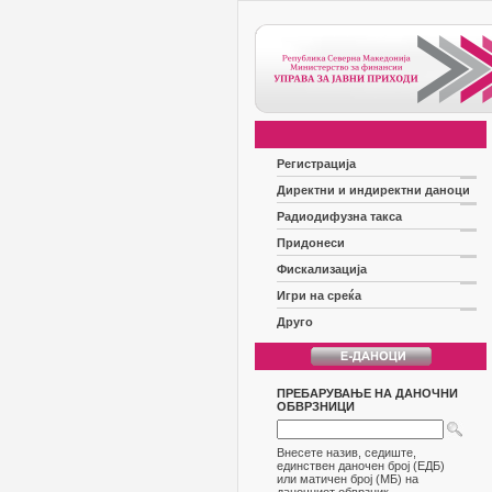
Регистрација
Директни и индиректни даноци
Радиодифузна такса
Придонеси
Фискализација
Игри на среќа
Друго
ПРЕБАРУВАЊЕ НА ДАНОЧНИ
ОБВРЗНИЦИ
Внесете назив, седиште,
единствен даночен број (ЕДБ)
или матичен број (МБ) на