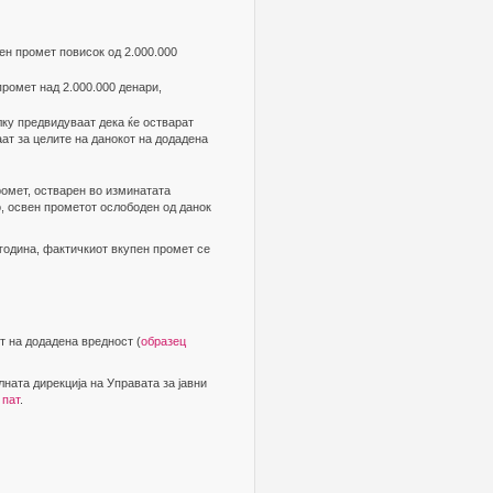
ен промет повисок од 2.000.000
промет над 2.000.000 денари,
лку предвидуваат дека ќе остварат
аат за целите на данокот на додадена
ромет, остварен во изминатата
го, освен прометот ослободен од данок
 година, фактичкиот вкупен промет се
т на додадена вредност (
образец
лната дирекција на Управата за јавни
 пат
.