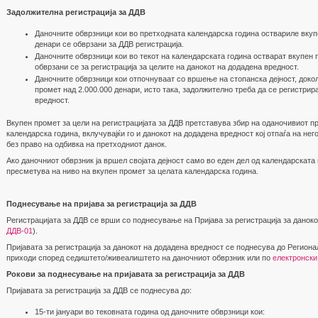
Задолжителна регистрација за ДДВ
Даночните обврзници кои во претходната календарска година оствариле вкуп
денари се обврзани за ДДВ регистрација.
Даночните обврзници кои во текот на календарската година остварат вкупен 
обврзани се за регистрација за целите на данокот на додадена вредност.
Даночните обврзници кои отпочнуваат со вршење на стопанска дејност, доко
промет над 2.000.000 денари, исто така, задолжително треба да се регистрир
вредност.
Вкупен промет за цели на регистрацијата за ДДВ претставува збир на оданочивиот п
календарска година, вклучувајќи го и данокот на додадена вредност кој отпаѓа на не
без право на одбивка на претходниот данок.
Ако даночниот обврзник ја вршел својата дејност само во еден дел од календарската
пресметува на ниво на вкупен промет за целата календарска година.
Поднесување на пријава за регистрација за ДДВ
Регистрацијата за ДДВ се врши со поднесување на Пријава за регистрација за даноко
ДДВ-01
).
Пријавата за регистрација за данокот на додадена вредност се поднесува до Региона
приходи според седиштето/живеалиштето на даночниот обврзник или по
електронски
Рокови за поднесување на пријавата за регистрација за ДДВ
Пријавата за регистрација за ДДВ се поднесува до:
15-ти јануари во тековната година од даночните обврзници кои: