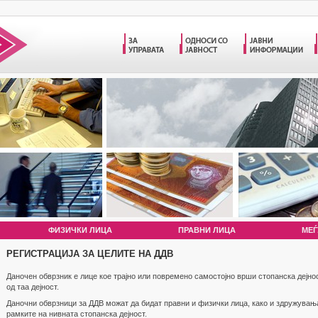
ФИЗИЧКИ ЛИЦА
ПРАВНИ ЛИЦА
МЕЃ
РЕГИСТРАЦИЈА ЗА ЦЕЛИТЕ НА ДДВ
Даночен обврзник е лице кое трајно или повремено самостојно врши стопанска дејнос
од таа дејност.
Даночни обврзници за ДДВ можат да бидат правни и физички лица, како и здружувањ
рамките на нивната стопанска дејност.