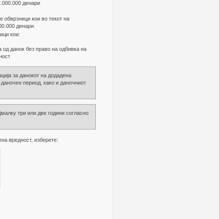
2.000.000 денари
е обврзници кои во текот на
00.000 денари.
ици кои:
 од данок без право на одбивка на
ност
ција за данокот на додадена
 даночен период, како и даночниот
јмалку три или две години согласно
на вредност, изберете: