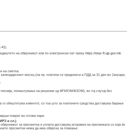
-41
).
седиштето на обврзникот или по електронски пат преку
https://etax-fl.ujp.gov.mk
и на сметка.
 календарскиот месец (на пр. платени се придонеси и ПДД за 31 ден во Јануари,
.
на пензија, поништување на решение од ФПИОМ/ФЗОМ), во тој случај без
та го обештетува клиентот, со тоа што за платените средства доставува барање
зврши поврат во готови пари.
РЗ и сл.)
 обврзникот за пресметка и уплата доставува исправка на пресмеката со која ќе
шните пресметки нема да има обврска за плаќање.