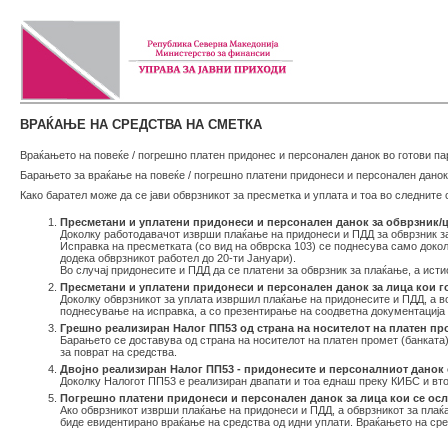
ВРАЌАЊЕ НА СРЕДСТВА НА СМЕТКА
Враќањето на повеќе / погрешно платен придонес и персонален данок во готови па
Барањето за враќање на повеќе / погрешно платени придонеси и персонален данок 
Како барател може да се јави обврзникот за пресметка и уплата и тоа во следните 
Пресметани и уплатени придонеси и персонален данок за обврзник/ци
Доколку работодавачот изврши плаќање на придонеси и ПДД за обврзник за п
Исправка на пресметката (со вид на обврска 103) се поднесува само докол
додека обврзникот работел до 20-ти Јануари).
Во случај придонесите и ПДД да се платени за обврзник за плаќање, а исти
Пресметани и уплатени придонеси и персонален данок за лица кои го
Доколку обврзникот за уплата извршил плаќање на придонесите и ПДД, а в
поднесување на исправка, а со презентирање на соодветна документација 
Грешно реализиран Налог ПП53 од страна на носителот на платен пр
Барањето се доставува од страна на носителот на платен промет (банката),
за поврат на средства.
Двојно реализиран Налог ПП53 - придонесите и персоналниот данок 
Доколку Налогот ПП53 е реализиран двапати и тоа еднаш преку КИБС и вто
Погрешно платени придонеси и персонален данок за лица кои се осл
Ако обврзникот изврши плаќање на придонеси и ПДД, а обврзникот за плаќа
биде евидентирано враќање на средства од идни уплати. Враќањето на сре