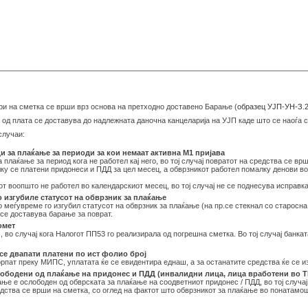
ри на сметка се врши врз основа на претходно доставено Барање (
образец УЈП-УН-З.2
од плата се доставува до надлежната даночна канцеларија на УЈП каде што се наоѓа 
случаи:
 за плаќање за периоди за кои немаат активна М1 пријава
лаќање за период кога не работел кај него, во тој случај повратот на средства се врш
ку се платени придонеси и ПДД за цел месец, а обврзникот работел помалку денови во
от воопшто не работел во календарскиот месец, во тој случај не се поднесува исправка
 изгубиле статусот на обврзник за плаќање
о меѓувреме го изгубил статусот на обврзник за плаќање (на пр.се стекнал со старос
се доставува барање за поврат.
омет
 во случај кога Налогот ПП53 го реализирала од погрешна сметка. Во тој случај банка
се двапати платени по ист фолио број
рпат преку МИПС, уплатата ќе се евидентира еднаш, а за останатите средства ќе се и
ободени од плаќање на придонес и ПДД (инвалидни лица, лица вработени во ТИ
ње е ослободен од обврската за плаќање на соодветниот придонес / ПДД, во тој случај
дства се врши на сметка, со оглед на фактот што обврзникот за плаќање во понатамо