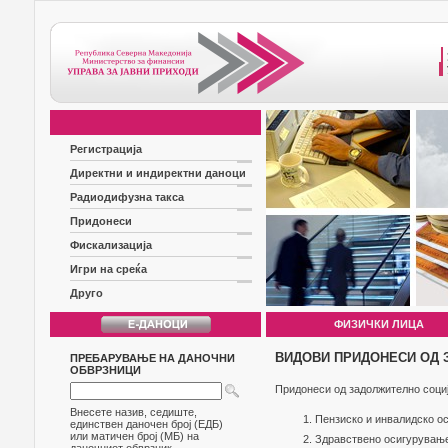
Регистрација
Директни и индиректни даноци
Радиодифузна такса
Придонеси
Фискализација
Игри на среќа
Друго
ФИЗИЧКИ ЛИЦА
ВИДОВИ ПРИДОНЕСИ ОД
ПРЕБАРУВАЊЕ НА ДАНОЧНИ
ОБВРЗНИЦИ
Придонеси од задолжително соци
Внесете назив, седиште,
Пензиско и инвалидско ос
единствен даночен број (ЕДБ)
или матичен број (МБ) на
Здравствено осигурувањ