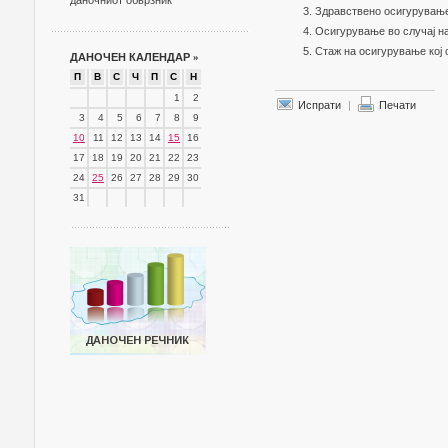
даночниот обврзник
Здравствено осигурување
Осигурување во случај н
Стаж на осигурување кој 
ДАНОЧЕН КАЛЕНДАР
»
П
В
С
Ч
П
С
Н
1
2
Испрати
|
Печати
3
4
5
6
7
8
9
10
11
12
13
14
15
16
17
18
19
20
21
22
23
24
25
26
27
28
29
30
31