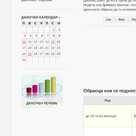
даночниот обврзник
Доколку рокот до кога треба да с
Недела или Државен празник, тог
даночните обврски да ги исполн
ДАНОЧЕН КАЛЕНДАР
»
Јан
Фев
Ма
П
В
С
Ч
П
С
Н
1
2
3
4
5
6
7
8
9
10
11
12
13
14
15
16
17
18
19
20
21
22
23
24
25
26
27
28
29
30
31
Обрасци кои се поднес
Рок
до 10-ти во месецот