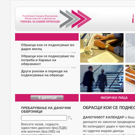
Обрасци кои се поднесуваат во
даден месец
Обрасци кои се поднесуваат по
потреба и барање на
обврзникот
Други рокови и периоди на
поднесување на обрасци
ФИЗИЧКИ ЛИЦА
ОБРАСЦИ КОИ СЕ ПОДНЕ
ПРЕБАРУВАЊЕ НА ДАНОЧНИ
ОБВРЗНИЦИ
ДАНОЧНИОТ КАЛЕНДАР
е Ваш 
даноците во законски предвидени
Внесете назив, седиште,
Во календарот даден е преглед н
единствен даночен број (ЕДБ)
по одделни видови даноци.
или матичен број (МБ) на