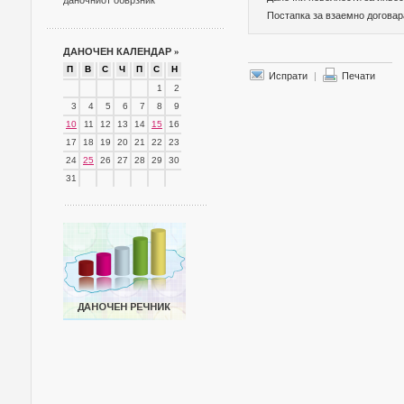
даночниот обврзник
Постапка за взаемно договар
ДАНОЧЕН КАЛЕНДАР
»
П
В
С
Ч
П
С
Н
Испрати
|
Печати
1
2
3
4
5
6
7
8
9
10
11
12
13
14
15
16
17
18
19
20
21
22
23
24
25
26
27
28
29
30
31