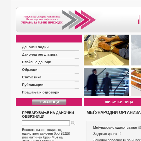
Даночен водич
Даночна регулатива
Плаќање даноци
Обрасци
Статистика
Публикации
Прашања и одговори
ФИЗИЧКИ ЛИЦА
МЕЃУНАРОДНИ ОРГАНИЗ
ПРЕБАРУВАЊЕ НА ДАНОЧНИ
ОБВРЗНИЦИ
Меѓународно оданочување
Внесете назив, седиште,
единствен даночен број (ЕДБ)
Задржан данок
или матичен број (МБ) на
Даночни поволности за инв