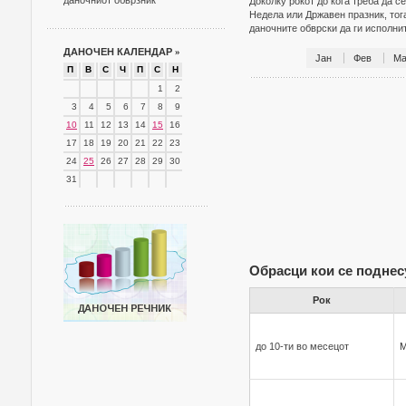
даночниот обврзник
Доколку рокот до кога треба да с
Недела или Државен празник, тог
даночните обврски да ги исполн
ДАНОЧЕН КАЛЕНДАР
»
Јан
Фев
Ма
П
В
С
Ч
П
С
Н
1
2
3
4
5
6
7
8
9
10
11
12
13
14
15
16
17
18
19
20
21
22
23
24
25
26
27
28
29
30
31
Обрасци кои се поднес
Рок
до 10-ти во месецот