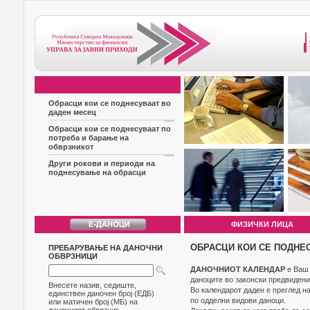
Обрасци кои се поднесуваат во
даден месец
Обрасци кои се поднесуваат по
потреба и барање на
обврзникот
Други рокови и периоди на
поднесување на обрасци
ФИЗИЧКИ ЛИЦА
ОБРАСЦИ КОИ СЕ ПОДНЕ
ПРЕБАРУВАЊЕ НА ДАНОЧНИ
ОБВРЗНИЦИ
ДАНОЧНИОТ КАЛЕНДАР
е Ваш 
даноците во законски предвидени
Внесете назив, седиште,
Во календарот даден е преглед н
единствен даночен број (ЕДБ)
по одделни видови даноци.
или матичен број (МБ) на