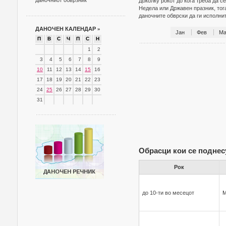
даночниот обврзник
Доколку рокот до кога треба да с
Недела или Државен празник, тог
даночните обврски да ги исполн
ДАНОЧЕН КАЛЕНДАР
»
Јан
Фев
Ма
П
В
С
Ч
П
С
Н
1
2
3
4
5
6
7
8
9
10
11
12
13
14
15
16
17
18
19
20
21
22
23
24
25
26
27
28
29
30
31
Обрасци кои се поднес
Рок
до 10-ти во месецот