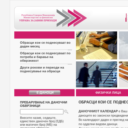
Обрасци кои се поднесуваат во
даден месец
Обрасци кои се поднесуваат по
потреба и барање на
обврзникот
Други рокови и периоди на
поднесување на обрасци
ФИЗИЧКИ ЛИЦА
ОБРАСЦИ КОИ СЕ ПОДНЕ
ПРЕБАРУВАЊЕ НА ДАНОЧНИ
ОБВРЗНИЦИ
ДАНОЧНИОТ КАЛЕНДАР
е Ваш 
даноците во законски предвидени
Внесете назив, седиште,
Во календарот даден е преглед н
единствен даночен број (ЕДБ)
по одделни видови даноци.
или матичен број (МБ) на