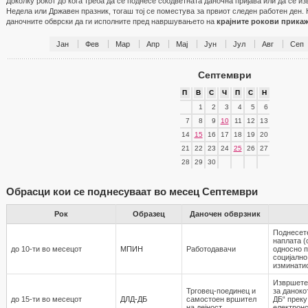
Доколку рокот до кога треба да се поднесе соодветната даночна пријава или да се и
Недела или Државен празник, тогаш тој се поместува за првиот следен работен ден. 
даночните обврски да ги исполните пред навршувањето на
крајните рокови прика
Јан
Фев
Мар
Апр
Мај
Јун
Јул
Авг
Сеп
Септември
П
В
С
Ч
П
С
Н
1
2
3
4
5
6
7
8
9
10
11
12
13
14
15
16
17
18
19
20
21
22
23
24
25
26
27
28
29
30
Обрасци кои се поднесуваат во месец Септември
Рок
Образец
Даночен обврзник
Поднесет
наплата (
до 10-ти во месецот
МПИН
Работодавaчи
односно 
социјално
изминати
Извршете
Трговец-поединец и
за даноко
до 15-ти во месецот
ДЛД-ДБ
самостоен вршител
ДБ“ преку
на дејност
електронс