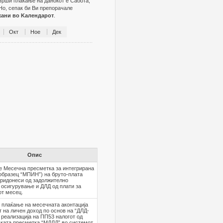
зврши плаќање на данокот е Сабота,
Но, сепак би Ви препорачале
жани во Kалендарот
.
Окт
Ное
Дек
Опис
е Месечна пресметка за интегрирана
образец “МПИН”) на бруто-плата
придонеси од задолжително
 осигурување и ДЛД од плати за
от месец.
 плаќање на месечната аконтација
т на личен доход по основ на “ДЛД-
 реализација на ПП53 налогот од
ката пресметка “МДЛД” во системот