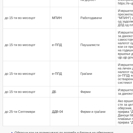
https://e-
Извршете
пресметка
до 15-ти во месецот
МПИН
Работодавaчи
“МПИН”) 
од задолж
ДЛД од пл
Извршете
за даноко
самостојн
налогот о
до 15-ти во месецот
е-ППД
Паушалисти
кои се пр
на годишн
вршење де
ujp.ujp.go
Извршете 
на личен 
налогот о
до 15-ти во месецот
е-ППД
Граѓани
(е-ППД) к
остварени
системот h
Извршете
до 15-ти во месецот
ДБ
Фирми
за даноко
Ако вршит
сте за це
обврзник,
до 25-ти Септември
ДДВ-04
Фирми и граѓани
пријава “
Даноци htt
плаќање п
пријава “
Обрасци кои се поднесуваат по потреба и барање на обврзникот