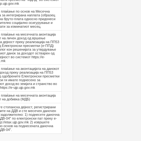
ujp.ujp.gov.mk
 плаќање по основ на Месечна
 за интегрирана наплата (образец
на бруто-плата односно придонеси
ително социјално осигурување и
ати за изминатиот месец.
 плаќање на месечната аконтација
т на личен доход од вршење
а дејност преку реализација на ПП53
д Електронски пресметки (е-ППД)
илог кон решенијата за утврдување
иот данок за доходот остварен од
јност во системот https://e-
v.mk
плаќање на аконтацијата на данокот
доход преку реализација на ПП53
д одобрените Електронски пресметки
ои ги имате поднесено за
от доход во земјата и странство во
ttps://e-ujp.ujp.gov.mk
 плаќање на месечната аконтација
т на добивка (МДБ)
е стопанска дејност, регистрирани
лите на ДДВ и сте месечен даночен
 задолжително: 1) поднесете даночна
ДДВ-04” по електронски пат преку е-
p://etax.ujp.gov.mk 2) извршете
о основ на поднесената даночна
ДДВ-04”.