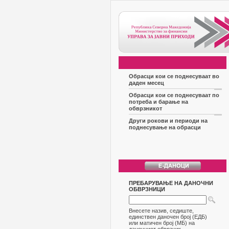
Обрасци кои се поднесуваат во
даден месец
Обрасци кои се поднесуваат по
потреба и барање на
обврзникот
Други рокови и периоди на
поднесување на обрасци
ПРЕБАРУВАЊЕ НА ДАНОЧНИ
ОБВРЗНИЦИ
Внесете назив, седиште,
единствен даночен број (ЕДБ)
или матичен број (МБ) на