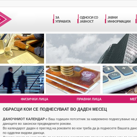
ФИЗИЧКИ ЛИЦА
ПРАВНИ ЛИЦА
МЕЃ
ОБРАСЦИ КОИ СЕ ПОДНЕСУВААТ ВО ДАДЕН МЕСЕЦ
ДАНОЧНИОТ КАЛЕНДАР
е Ваш годишен потсетник за навремено поднесување на д
даноците во законски предвидените рокови.
Во календарот даден е преглед на роковите во кои треба да ја поднесете Вашата дан
по одделни видови даноци.