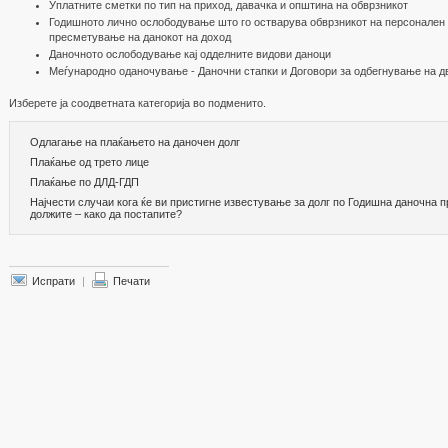
Уплатните сметки по тип на приход, давачка и општина на обврзникот
Годишното лично ослободување што го остварува обврзникот на персонален 
пресметување на данокот на доход
Даночното ослободување кај одделните видови даноци
Меѓународно оданочување - Даночни стапки и Договори за одбегнување на д
Изберете ја соодветната категорија во подменито.
Одлагање на плаќањето на даночен долг
Плаќање од трето лице
Плаќање по ДЛД-ГДП
Најчести случаи кога ќе ви пристигне известување за долг по Годишна даночна п
должите – како да постапите?
Испрати
|
Печати