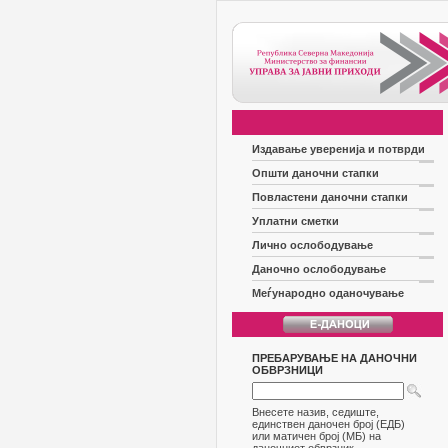
Издавање уверенија и потврди
Општи даночни стапки
Повластени даночни стапки
Уплатни сметки
Лично ослободување
Даночно ослободување
Меѓународно оданочување
ПРЕБАРУВАЊЕ НА ДАНОЧНИ
ОБВРЗНИЦИ
Внесете назив, седиште,
единствен даночен број (ЕДБ)
или матичен број (МБ) на