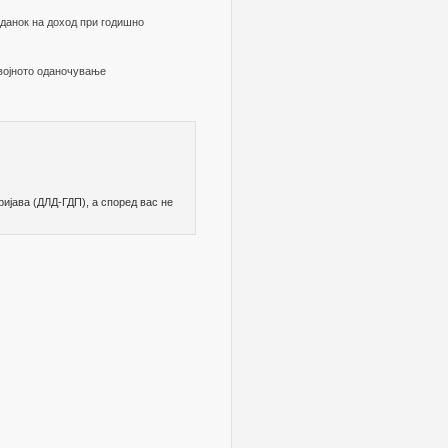
данок на доход при годишно
војното оданочување
ријава (ДЛД-ГДП), а според вас не