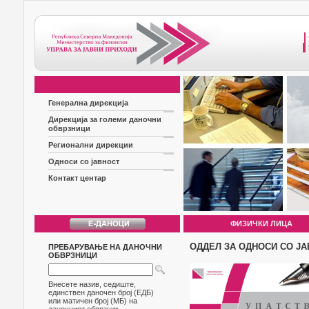
Генерална дирекција
Дирекција за големи даночни
обврзници
Регионални дирекции
Односи со јавност
Контакт центар
ФИЗИЧКИ ЛИЦА
ОДДЕЛ ЗА ОДНОСИ СО Ј
ПРЕБАРУВАЊЕ НА ДАНОЧНИ
ОБВРЗНИЦИ
Внесете назив, седиште,
единствен даночен број (ЕДБ)
или матичен број (МБ) на