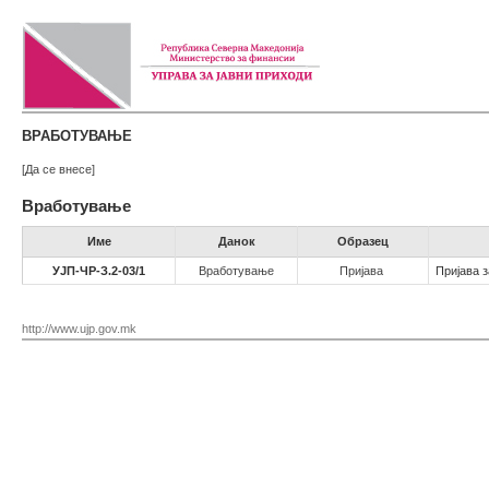
ВРАБОТУВАЊЕ
[Да се внесе]
Вработување
Име
Данок
Образец
УЈП-ЧР-З.2-03/1
Вработување
Пријава
Пријава 
http://www.ujp.gov.mk