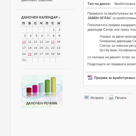
даночниот обврзник
Тип на данок:
Вработување
Пријавата за вработување во 
ДАНОЧЕН КАЛЕНДАР
»
ЈАВЕН ОГЛАС
за вработување
П
В
С
Ч
П
С
Н
Пополнетата пријава кандидато
дирекција Скопје или преку по
1
2
3
4
5
6
7
8
9
Управа за јавни приход
Генерална дирекција Ск
10
11
12
13
14
15
16
Сектор за човечки рес
17
18
19
20
21
22
23
бул.Кузман Јосифовски 
24
25
26
27
28
29
30
со назнака на јавниот оглас на
31
Податоците во пријавата может
Пријава за вработување 
Испрати
|
Печати