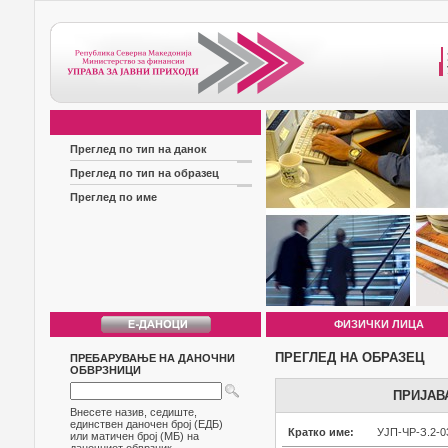
Преглед по тип на данок
Преглед по тип на образец
Преглед по име
ФИЗИЧКИ ЛИЦА
ПРЕГЛЕД НА ОБРАЗЕЦ
ПРЕБАРУВАЊЕ НА ДАНОЧНИ
ОБВРЗНИЦИ
ПРИЈАВ
Внесете назив, седиште,
единствен даночен број (ЕДБ)
Кратко име:
УЈП-ЧР-З.2-0
или матичен број (МБ) на