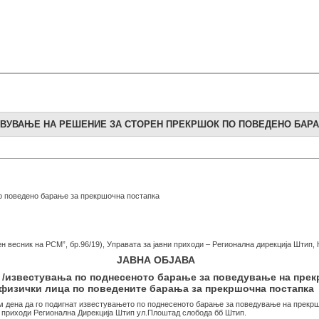
ТАВУВАЊЕ НА РЕШЕНИЕ ЗА СТОРЕН ПРЕКРШОК ПО ПОВЕДЕНО БАР
по поведено барање за прекршочна постапка
ен весник на РСМ”, бр.96/19), Управата за јавни приходи – Регионална дирекција Штип,
ЈАВНА ОБЈАВА
 /известувања по поднесеното барање за поведување на прек
физички лица по поведените барања за прекршочна постапка
ум дена да го подигнат известувањето по поднесеното барање за поведување на прекрш
и приходи Регионална Дирекција Штип ул.Плоштад слобода бб Штип.