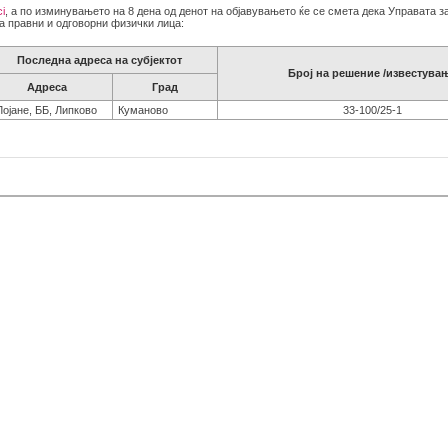
ci
, а по изминувањето на 8 дена од денот на објавувањето ќе се смета дека Управата 
а правни и одговорни физички лица:
Последна адреса на субјектот
Број на решение /известува
Адреса
Град
Лојане, ББ, Липково
Куманово
33-100/25-1