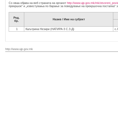
Со оваа објава на веб страната на органот
http://www.ujp.gov.mk/mk/otvoreni_povi
прекршок“ и „известувања по барање за поведување на прекршочна постапка“ з
Ред.
Назив / Име на субјект
бр.
1
Каљтрина Незири (НАТИРА-3 С.З.Д)
с.
http://www.ujp.gov.mk