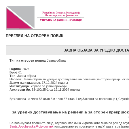
ПРЕГЛЕД НА ОТВОРЕН ПОВИК
ЈАВНА ОБЈАВА ЗА УРЕДНО ДОС
Тип на отворен повик:
Јавна објава
Година
: 2024
Број
: 01
Тип
: Јавна објава
Наслов
: Јавна објава за уредно доставување на решение за сторен прекршок 
Датум на издавање
: 17.12.2024 година
Институција
: Управа за јавни приходи
Архивски бр
. 33-100/25-1 од 19.11.2024 година
Врз основа на член 56 став 5 и член 57 став 4 од Законот за прекршоци („Служб
за уредно доставување на решенија за сторен прекршок
Се повикуваат правните лица, одговорните лица и физичките лица во рок од ос
Sanja.Jovchevska@ujp.gov.mk
или директно во просториите на Управата за јавн