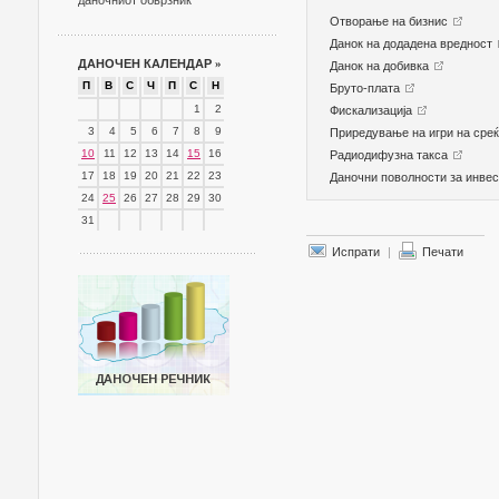
даночниот обврзник
Отворање на бизнис
Данок на додадена вредност
ДАНОЧЕН КАЛЕНДАР
»
Данок на добивка
П
В
С
Ч
П
С
Н
Бруто-плата
1
2
Фискализација
3
4
5
6
7
8
9
Приредување на игри на среќ
10
11
12
13
14
15
16
Радиодифузна такса
17
18
19
20
21
22
23
Даночни поволности за инв
24
25
26
27
28
29
30
31
Испрати
|
Печати