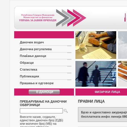
Даночен водич
Даночна регулатива
Плаќање даноци
Обрасци
Статистика
Публикации
Прашања и одговори
ФИЗИЧКИ ЛИЦА
ПРАВНИ ЛИЦА
ПРЕБАРУВАЊЕ НА ДАНОЧНИ
ОБВРЗНИЦИ
Брзо и едноставно ажурирајт
бесплатната инфо линија 080
Внесете назив, седиште,
единствен даночен број (ЕДБ)
или матичен број (МБ) на