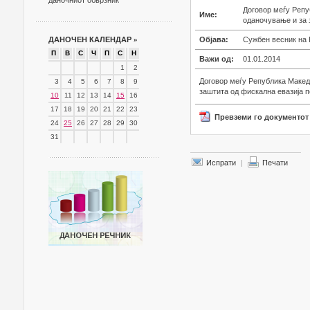
даночниот обврзник
Договор меѓу Репу
Име:
оданочување и за 
ДАНОЧЕН КАЛЕНДАР
»
Објава:
Сужбен весник на 
П
В
С
Ч
П
С
Н
Важи од:
01.01.2014
1
2
Договор меѓу Република Макед
3
4
5
6
7
8
9
заштита од фискална евазија п
10
11
12
13
14
15
16
17
18
19
20
21
22
23
Превземи го документот
24
25
26
27
28
29
30
31
Испрати
|
Печати