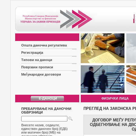
Општа даночна регулатива
Регистрација
Типови на даноци
Поврзани прописи
Меѓународни договори
ФИЗИЧКИ ЛИЦА
ПРЕГЛЕД НА ЗАКОНСКА Р
ПРЕБАРУВАЊЕ НА ДАНОЧНИ
ОБВРЗНИЦИ
ДОГОВОР МЕЃУ РЕПУ
ОДБЕГНУВАЊЕ НА ДВО
Внесете назив, седиште,
единствен даночен број (ЕДБ)
О
или матичен број (МБ) на