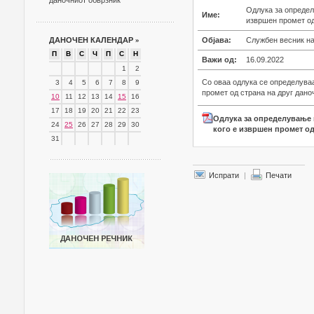
даночниот обврзник
Одлука за определ
Име:
извршен промет од
ДАНОЧЕН КАЛЕНДАР
»
Објава:
Службен весник на 
П
В
С
Ч
П
С
Н
Важи од:
16.09.2022
1
2
Co оваа одлука се определуваа
3
4
5
6
7
8
9
промет од страна на друг дано
10
11
12
13
14
15
16
17
18
19
20
21
22
23
Одлука за определување 
24
25
26
27
28
29
30
кого е извршен промет од
31
Испрати
|
Печати