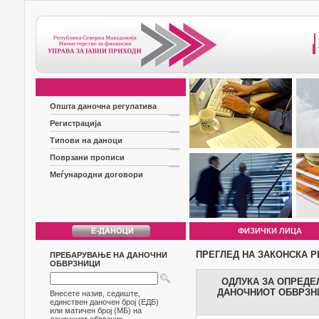
Општа даночна регулатива
Регистрација
Типови на даноци
Поврзани прописи
Меѓународни договори
ФИЗИЧКИ ЛИЦА
ПРЕГЛЕД НА ЗАКОНСКА Р
ПРЕБАРУВАЊЕ НА ДАНОЧНИ
ОБВРЗНИЦИ
ОДЛУКА ЗА ОПРЕДЕ
ДАНОЧНИОТ ОБВРЗНИ
Внесете назив, седиште,
единствен даночен број (ЕДБ)
или матичен број (МБ) на