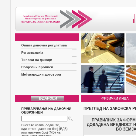
Општа даночна регулатива
Регистрација
Типови на даноци
Поврзани прописи
Меѓународни договори
ФИЗИЧКИ ЛИЦА
ПРЕГЛЕД НА ЗАКОНСКА Р
ПРЕБАРУВАЊЕ НА ДАНОЧНИ
ОБВРЗНИЦИ
ПРАВИЛНИК ЗА ФОРМ
ДОДАДЕНА ВРЕДНОСТ Н
Внесете назив, седиште,
единствен даночен број (ЕДБ)
ВО ЗЕМЈА
или матичен број (МБ) на