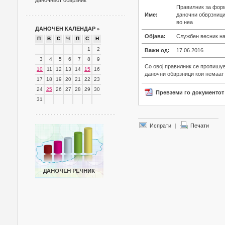
даночниот обврзник
Правилник за форм
Име:
даночни обврзници
во неа
ДАНОЧЕН КАЛЕНДАР
»
Објава:
Службен весник на
П
В
С
Ч
П
С
Н
1
2
Важи од:
17.06.2016
3
4
5
6
7
8
9
Со овој правилник се пропишу
10
11
12
13
14
15
16
даночни обврзници кои немаат 
17
18
19
20
21
22
23
24
25
26
27
28
29
30
Превземи го документот
31
Испрати
|
Печати