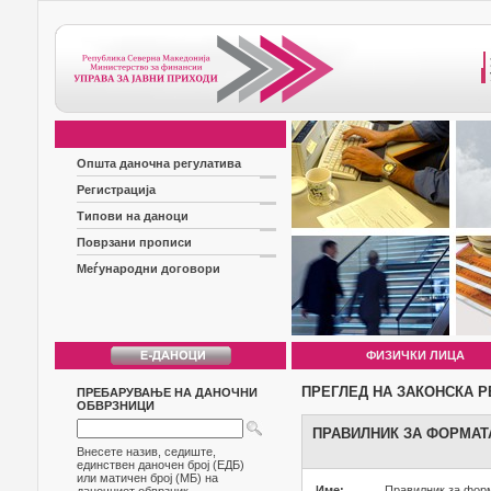
Општа даночна регулатива
Регистрација
Типови на даноци
Поврзани прописи
Меѓународни договори
ФИЗИЧКИ ЛИЦА
ПРЕГЛЕД НА ЗАКОНСКА Р
ПРЕБАРУВАЊЕ НА ДАНОЧНИ
ОБВРЗНИЦИ
ПРАВИЛНИК ЗА ФОРМАТА
Внесете назив, седиште,
единствен даночен број (ЕДБ)
или матичен број (МБ) на
Име:
Правилник за форм