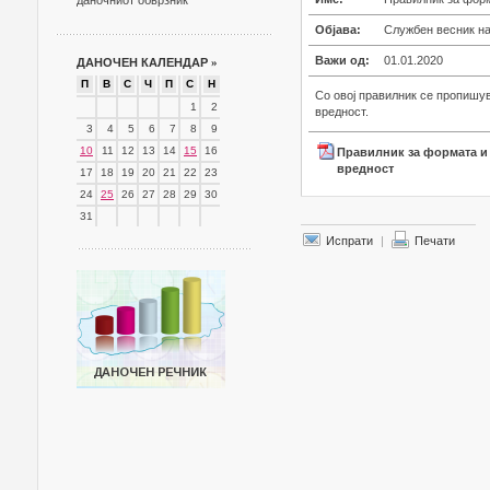
даночниот обврзник
Објава:
Службен весник на
Важи од:
01.01.2020
ДАНОЧЕН КАЛЕНДАР
»
П
В
С
Ч
П
С
Н
Со овој правилник се пропишув
1
2
вредност.
3
4
5
6
7
8
9
10
11
12
13
14
15
16
Правилник за формата и 
вредност
17
18
19
20
21
22
23
24
25
26
27
28
29
30
31
Испрати
|
Печати