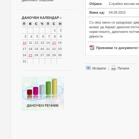
даночниот обврзник
Објава:
Службен весник на 
Важи од:
04.09.2015
ДАНОЧЕН КАЛЕНДАР
»
Со овој закон се уредуваат да
П
В
С
Ч
П
С
Н
можат да бараат даночни потт
1
2
користењето, даночните поттик
дејности.
3
4
5
6
7
8
9
10
11
12
13
14
15
16
Превземи го документот
17
18
19
20
21
22
23
24
25
26
27
28
29
30
31
Испрати
|
Печати