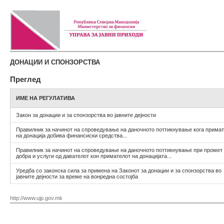
ДОНАЦИИ И СПОНЗОРСТВА
Преглед
ИМЕ НА РЕГУЛАТИВА
Закон за донации и за спонзорства во јавните дејности
Правилник за начинот на спроведување на даночното поттикнување кога прима
на донација добива финансиски средства...
Правилник за начинот на спроведување на даночното поттикнување при промет
добра и услуги од давателот кон примателот на донацијата...
Уредба со законска сила за примена на Законот за донации и за спонзорства во
јавните дејности за време на вонредна состојба
http://www.ujp.gov.mk