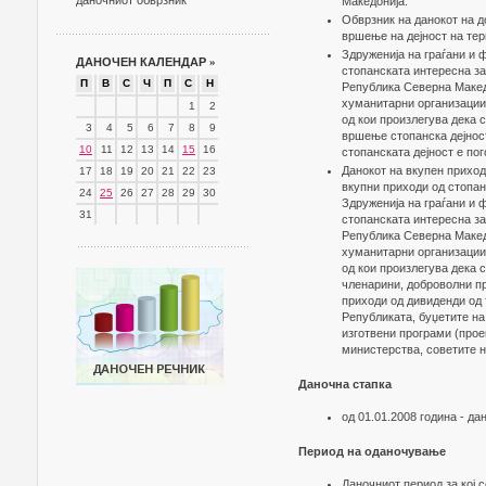
даночниот обврзник
Македонија.
Обврзник на данокот на д
вршење на дејност на тер
Здруженија на граѓани и 
ДАНОЧЕН КАЛЕНДАР
»
стопанската интересна за
П
В
С
Ч
П
С
Н
Република Северна Македо
хуманитарни организации 
1
2
од кои произлегува дека 
3
4
5
6
7
8
9
вршење стопанска дејнос
10
11
12
13
14
15
16
стопанската дејност е пог
Данокот на вкупен приход
17
18
19
20
21
22
23
вкупни приходи од стопан
24
25
26
27
28
29
30
Здруженија на граѓани и 
31
стопанската интересна за
Република Северна Македо
хуманитарни организации 
од кои произлегува дека 
членарини, доброволни при
приходи од дивиденди од 
Републиката, буџетите на
изготвени програми (прое
министерства, советите н
Даночна стапка
од 01.01.2008 година - да
Период на оданочување
Даночниот период за кој 