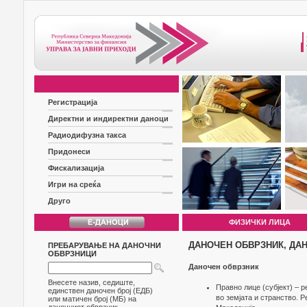
Регистрација
Директни и индиректни даноци
Радиодифузна такса
Придонеси
Фискализација
Игри на среќа
Друго
ФИЗИЧКИ ЛИЦА
ДАНОЧЕН ОБВРЗНИК, ДА
ПРЕБАРУВАЊЕ НА ДАНОЧНИ
ОБВРЗНИЦИ
Даночен обврзник
Внесете назив, седиште,
Правно лице (субјект) – 
единствен даночен број (ЕДБ)
во земјата и странство. 
или матичен број (МБ) на