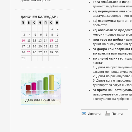
даночниот обврзник
кога плаќањето е извр
данокот за добиениот изн
кај периодичен или ко
фактура за соодветниот п
ДАНОЧЕН КАЛЕНДАР
»
кај економски делив пр
П
В
С
Ч
П
С
Н
прометот.
1
2
кај автомати за продаж
жетони
- денот на кој мо
3
4
5
6
7
8
9
при увоз на добра
- ден
10
11
12
13
14
15
16
денот на внесување на до
17
18
19
20
21
22
23
за добра кои подлежат 
24
25
26
27
28
29
30
во транзит или привре
31
во случај на инвестици
смета:
1. Денот на престанување 
закупот се продолжува; и
2. Денот на раскинување 
3. Денот кога е извршена
договорот за закуп е изв
за време на настанувањ
извршување
се смета де
стекнувачот на доброто, 
Испрати
|
Печати