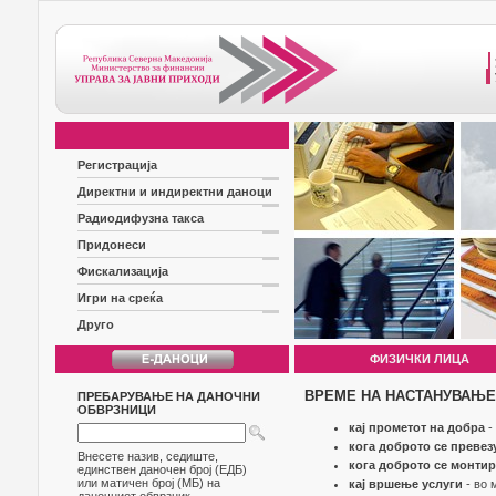
Регистрација
Директни и индиректни даноци
Радиодифузна такса
Придонеси
Фискализација
Игри на среќа
Друго
ФИЗИЧКИ ЛИЦА
ВРЕМЕ НА НАСТАНУВАЊЕ
ПРЕБАРУВАЊЕ НА ДАНОЧНИ
ОБВРЗНИЦИ
кај прометот на добра
-
кога доброто се превез
Внесете назив, седиште,
кога доброто се монти
единствен даночен број (ЕДБ)
или матичен број (МБ) на
кај вршење услуги
- во