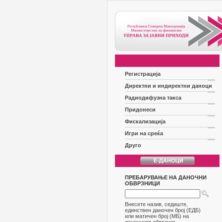
Регистрација
Директни и индиректни даноци
Радиодифузна такса
Придонеси
Фискализација
Игри на среќа
Друго
ПРЕБАРУВАЊЕ НА ДАНОЧНИ
ОБВРЗНИЦИ
Внесете назив, седиште,
единствен даночен број (ЕДБ)
или матичен број (МБ) на