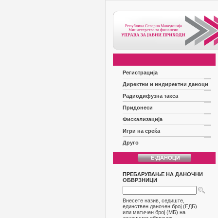
Регистрација
Директни и индиректни даноци
Радиодифузна такса
Придонеси
Фискализација
Игри на среќа
Друго
ПРЕБАРУВАЊЕ НА ДАНОЧНИ
ОБВРЗНИЦИ
Внесете назив, седиште,
единствен даночен број (ЕДБ)
или матичен број (МБ) на