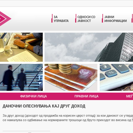
ФИЗИЧКИ ЛИЦА
ПРАВНИ ЛИЦА
МЕЃ
ДАНОЧНИ ОЛЕСНУВАЊА КАЈ ДРУГ ДОХОД
За друг доход (доходот од продажба на корисен цврст отпад) за кои данокот се утвр
се намалува со одбивање на нормираните трошоци од бруто приходот во висина од 