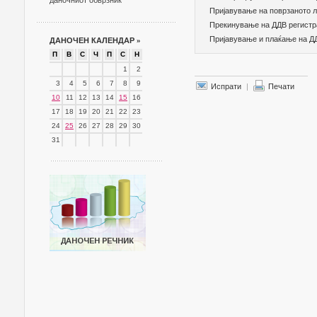
даночниот обврзник
Пријавување на поврзаното 
Прекинување на ДДВ регистра
Пријавување и плаќање на Д
ДАНОЧЕН КАЛЕНДАР
»
П
В
С
Ч
П
С
Н
1
2
3
4
5
6
7
8
9
Испрати
|
Печати
10
11
12
13
14
15
16
17
18
19
20
21
22
23
24
25
26
27
28
29
30
31