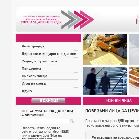
Регистрација
Директни и индиректни даноци
Радиодифузна такса
Придонеси
Фискализација
Игри на среќа
Друго
ФИЗИЧКИ ЛИЦА
ПОВРЗАНИ ЛИЦА ЗА ЦЕЛИ
ПРЕБАРУВАЊЕ НА ДАНОЧНИ
ОБВРЗНИЦИ
Поврзаното лице за ДДВ претставу
тесно поврзани сопственички, ор
Внесете назив, седиште,
единствен даночен број (ЕДБ)
или матичен број (МБ) на
Регистрација на поврзано ли