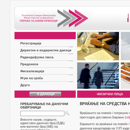
Регистрација
Директни и индиректни даноци
Радиодифузна такса
Придонеси
Фискализација
Игри на среќа
Друго
ФИЗИЧКИ ЛИЦА
ВРАЌАЊЕ НА СРЕДСТВА 
ПРЕБАРУВАЊЕ НА ДАНОЧНИ
ОБВРЗНИЦИ
Враќањето на повеќе / погрешно 
претходно доставено Барање (
об
Внесете назив, седиште,
единствен даночен број (ЕДБ)
Барањето за враќање на повеќе /
или матичен број (МБ) на
даночна канцеларија на УЈП каде