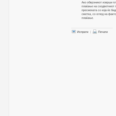
Ако обврзникот изврши пл
плаќање на соодветниот п
пресмеката со која ќе би
сметка, со оглед на факт
плаќање.
Испрати
|
Печати