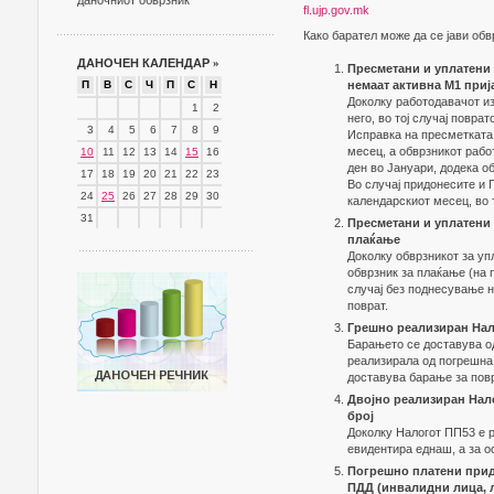
даночниот обврзник
fl.ujp.gov.mk
Како барател може да се јави обв
ДАНОЧЕН КАЛЕНДАР
»
Пресметани и уплатени 
П
В
С
Ч
П
С
Н
немаат активна М1 приј
Доколку работодавачот из
1
2
него, во тој случај повра
3
4
5
6
7
8
9
Исправка на пресметката 
месец, а обврзникот рабо
10
11
12
13
14
15
16
ден во Јануари, додека о
17
18
19
20
21
22
23
Во случај придонесите и 
24
25
26
27
28
29
30
календарскиот месец, во т
31
Пресметани и уплатени 
плаќање
Доколку обврзникот за уп
обврзник за плаќање (на
случај без поднесување н
поврат.
Грешно реализиран Нало
Барањето се доставува од
реализирала од погрешна 
доставува барање за повр
Двојно реализиран Нало
број
Доколку Налогот ПП53 е 
евидентира еднаш, а за о
Погрешно платени прид
ПДД (инвалидни лица, л