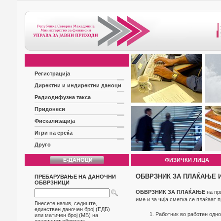
Регистрација
Директни и индиректни даноци
Радиодифузна такса
Придонеси
Фискализација
Игри на среќа
Друго
ФИЗИЧКИ ЛИЦА
ОБВРЗНИК ЗА ПЛАЌАЊЕ И
ПРЕБАРУВАЊЕ НА ДАНОЧНИ
ОБВРЗНИЦИ
ОБВРЗНИК ЗА ПЛАЌАЊЕ
на пр
име и за чија сметка се плаќаат 
Внесете назив, седиште,
единствен даночен број (ЕДБ)
Работник во работен одно
или матичен број (МБ) на