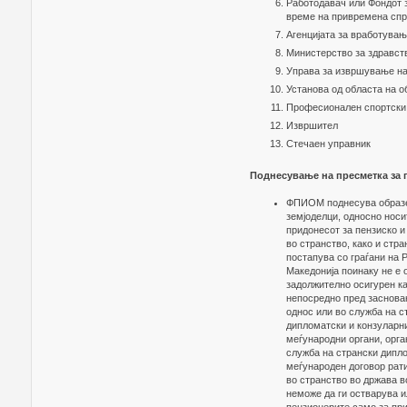
Работодавач или Фондот з
време на привремена спре
Агенцијата за вработува
Министерство за здравст
Управа за извршување на
Установа од областа на 
Професионален спортски
Извршител
Стечаен управник
Поднесување на пресметка за 
ФПИОМ поднесува образец
земјоделци, односно носи
придонесот за пензиско и
во странство, како и стра
постапува со граѓани на 
Македонија поинаку не е 
задолжително осигурен ка
непосредно пред засновањ
однос или во служба на с
дипломатски и конзуларни
меѓународни органи, орга
служба на странски дипло
меѓународен договор рат
во странство во држава в
неможе да ги остварува и