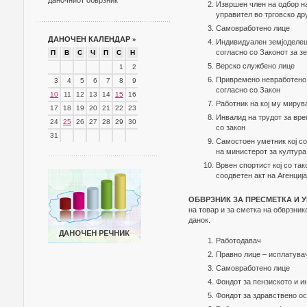
даночниот обврзник
Извршен член на одбор на
управител во трговско др
Самовработено лице
ДАНОЧЕН КАЛЕНДАР
»
Индивидуален земјоделец 
согласно со Законот за зе
П
В
С
Ч
П
С
Н
Верско службено лице
1
2
Привремено невработено 
3
4
5
6
7
8
9
согласно со Закон
10
11
12
13
14
15
16
Работник на кој му мирув
17
18
19
20
21
22
23
Инвалид на трудот за вр
24
25
26
27
28
29
30
со закон
31
Самостоен уметник кој со
на министерот за култура
Врвен спортист кој со та
соодветен акт на Агенција
ОБВРЗНИК ЗА ПРЕСМЕТКА И 
на товар и за сметка на обврзни
данок.
Работодавач
Правно лице – исплатува
Самовработено лице
Фондот за пензиското и 
Фондот за здравствено о