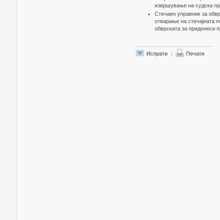
извршување на судска пр
Стечаен управник за обвр
отварање на стечајната п
обврската за придонеси п
Испрати
|
Печати