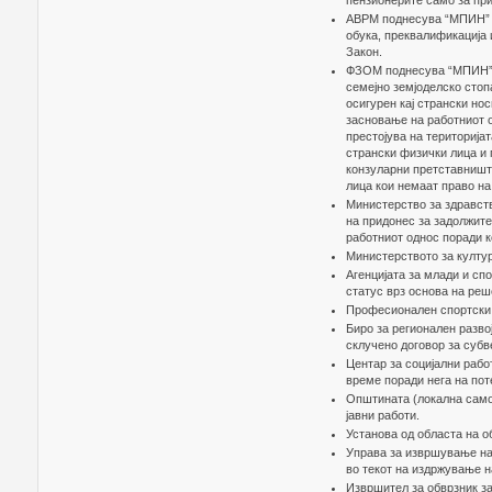
пензионерите само за пр
АВРМ поднесува “МПИН” о
обука, преквалификација 
Закон.
ФЗОМ поднесува “МПИН” п
семејно земјоделско стоп
осигурен кај странски но
засновање на работниот о
престојува на територијат
странски физички лица и 
конзуларни претставништ
лица кои немаат право на
Министерство за здравств
на придонес за задолжите
работниот однос поради 
Министерството за култур
Агенцијата за млади и спо
статус врз основа на реш
Професионален спортски 
Биро за регионален разв
склучено договор за суб
Центар за социјални раб
време поради нега на пот
Општината (локална самоу
јавни работи.
Установа од областа на о
Управа за извршување на 
во текот на издржување н
Извршител за обврзник за