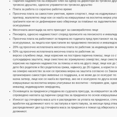
Паричен надоместок на извршен член на одбор на директори во трговско дру
трговско друштво, односно управител во трговско друштво
Плата за работа со скратено работно време
Просечна плата за самостоен уметник, врвен спортист, лице на издржување н
притвор, малолетно лице кое се наоѓа на извршување на воспитна мерка упа
граѓаните кои не се дефинирани како обврзници за плаќање на задолжителен
осигурување
Месечната аконтација на нето приходот за самовработено лице
Пензијата, односно надоместокот според прописите на пензиското и инвали
Просечна плата на работникот остварена во годината пред престанокот на з
осигурување, за лицата кои пристапиле во продолжено пензиско и инвалидск
20% од просечно исплатената месечна плата по работник за индивидуален з
50% од просечно исплатената месечна плата по работник за:
верско службено лице, лице корисник на постојана парична помош; лице со с
супсидијарна заштита; лице сместено во згрижувачко семејство; лице сместе
корисник на паричен надоместок за помош и нега на друго лице; лице кое до
дете без родители и без родителска грижа, најмногу до 26 години, а користи
на семејно насилство за кое се презема мерка на заштита согласно со Закон
организирано самостојно живеење со поддршка, а не може да се осигурат по
казна затвор, лице кое се наоѓа во притвор, ако не е осигурено по друга осно
извршување на воспитна мерка упатување во воспитно - поправен дом, одно
инвалид; индивидуален земјоделец.
Основицата за придонеси утврдена во судската пресуда, за извршител за обв
спроведено наплата од парични средства за придонеси по основ извршување
Износот од стечaјната маса што е распределен за уплата на придонеси, стеч
вработен кај должникот кого го застапува и претставува, за месеци пред отв
распределениот дел од стечaјната маса за придонеси е помал од обврската 
должникот.