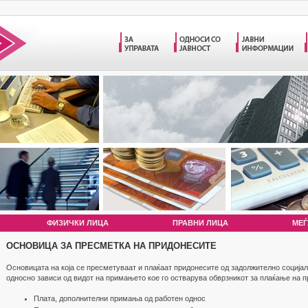
ФИЗИЧКИ ЛИЦА
ПРАВНИ ЛИЦА
МЕЃ
ОСНОВИЦА ЗА ПРЕСМЕТКА НА ПРИДОНЕСИТЕ
Основицата на која се пресметуваат и плаќаат придонесите од задолжително соција
односно зависи од видот на примањето кое го остварува обврзникот за плаќање на п
Плата, дополнителни примања од работен однос