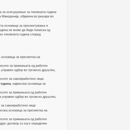
 за осигурување за тековната година
 Македонија, објавена во јануари во
уга основица за пресметување и
одина не може да биде пониска од
во тековната година според
а основица за пресметка на
несите за примањата од работен
а управен одбор во трговско друштво,
есите за самовработено лице.
 година
, највисока основица за
несите за примањата од работен
а управен одбор во трговско друштво,
е за самовработено лице
висока основица за пресметка на
несите за примањата од работен
друг договор со кој е определен