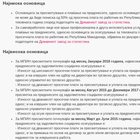
Најниска основица
Основицата за пресметување и плаќање на придонесите, односно основицата
не може да биде пониска од 50% од просечна плата по работник во Република
тековната година според податоците на
Државниот завод за статистика.
За самовработено лице кое врши професионална и друга интелектуална усл
плаќање на придонесите, односно основицата за осигурување за тековната г
просечната плата по работник во Република Македонија, објавена во јануари 
податоците на
Државниот завод за статистика.
Највисока основица
За МПИН пресметките почнувајќи
од месец Јануари 2018 година
, највисок
придонесите од задолжително социјално осигурување е:
- Износот од шеснаесет просечни плати за пресметување и уплата на придо
однос и на извршен член на одбор на директори во трговско друштво, член н
односно управител во трговско друштво.
- Износот од дванаесет просечни плати за пресметување и уплата на придон
За МПИН пресметките почнувајќи
за месец Август 2015 до Декември 2017
пресметка на придонесите од задолжително социјално осигурување е:
- Износот од дванаесет просечни плати за пресметување и уплата на придо
однос; и на извршен член на одбор на директори во трговско друштво, член н
односно управител во трговско друштво.
- Износот од осум просечни плати за пресметување и уплата на придонесит
За МПИН пресметките почнувајќи
за месец Март до Jули 2015 година
, нај
придонесите од задолжително социјално осигурување е:
- Износот од дванаесет просечни плати за пресметување и уплата на придо
однос; и за примања по основ на договор за дело и/или авторски договор или 
надоместок за извршената работа.