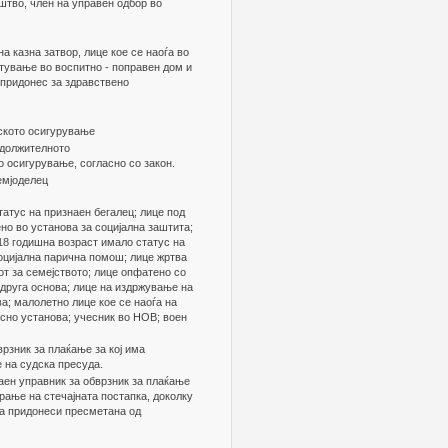
штво, член на управен одбор во
а казна затвор, лице кое се наоѓа во
тување во воспитно - поправен дом и
 придонес за здравствено
дското осигурување
адолжителното
о осигурување, согласно со закон.
емјоделец
татус на признаен бегалец; лице под
но во установа за социјална заштита;
 18 годишна возраст имало статус на
 социјална парична помош; лице жртва
от за семејството; лице опфатено со
 друга основа; лице на издржување на
ва; малолетно лице кое се наоѓа на
сно установа; учесник во НОВ; воен
рзник за плаќање за кој има
 на судска пресуда.
аен управник за обврзник за плаќање
арање на стечајната постапка, доколку
за придонеси пресметана од