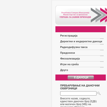
Регистрација
Директни и индиректни даноци
Радиодифузна такса
Придонеси
Фискализација
Игри на среќа
Друго
ПРЕБАРУВАЊЕ НА ДАНОЧНИ
ОБВРЗНИЦИ
Внесете назив, седиште,
единствен даночен број (ЕДБ)
или матичен број (МБ) на