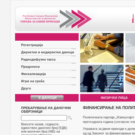
Регистрација
Директни и индиректни даноци
Радиодифузна такса
Придонеси
Фискализација
Игри на среќа
Друго
ФИЗИЧКИ ЛИЦА
ФИНАНСИРАЊЕ НА ПОЛИТ
ПРЕБАРУВАЊЕ НА ДАНОЧНИ
ОБВРЗНИЦИ
Политичката партија „Извештајот 
претходната година (согласно чл
Внесете назив, седиште,
единствен даночен број (ЕДБ)
Управата за јавни приходи е долж
или матичен број (МБ) на
од од Законот за финансирање на