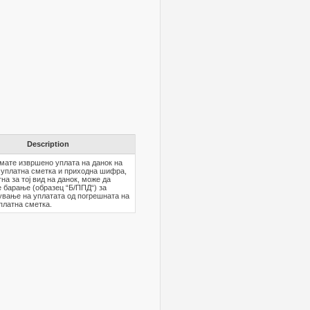
Description
мате извршено уплата на данок на
 уплатна сметка и приходна шифра,
на за тој вид на данок, може да
 барање (образец “Б/ППД“) за
вање на уплатата од погрешната на
платна сметка.