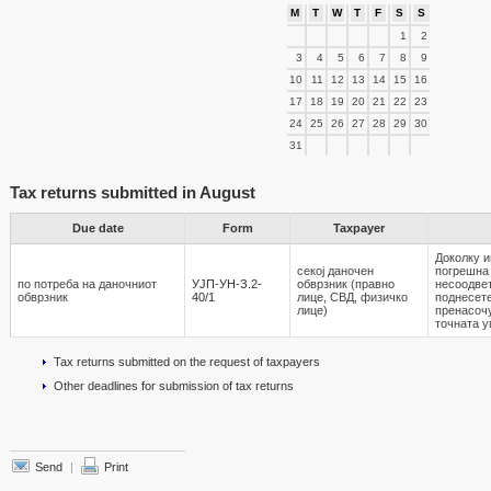
M
T
W
T
F
S
S
1
2
3
4
5
6
7
8
9
10
11
12
13
14
15
16
17
18
19
20
21
22
23
24
25
26
27
28
29
30
31
Tax returns submitted in August
Due date
Form
Taxpayer
Доколку и
секој даночен
погрешна
по потреба на даночниот
УЈП-УН-З.2-
обврзник (правно
несоодвет
обврзник
40/1
лице, СВД, физичко
поднесете
лице)
пренасочу
точната у
Tax returns submitted on the request of taxpayers
Other deadlines for submission of tax returns
Send
|
Print