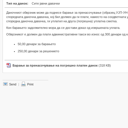
Тип на данок:
Сите јавни давачки
Даночниот обврзник може да поднесе барање за пренасочување (образец УЈП-УН-З
споредната даночна давачка, кој бил должен да ги плати, наместо на соодветната у
споредна даночна давачка, ги уплатил на друга (погрешна) уплатна сметка.
Кон барањето задолжително мора да се достави доказ од извршената уплата.
Обврзникот е должен да плати административни такси во износ од 300 денари од к
50,00 денари за барањето
250,00 денари за решението
Барање за пренасочување на погрешно платен данок
(318 KB)
Send
|
Print