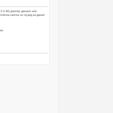
.2-40) доколку данокот или
платна сметка за тој вид на данок/
ои: