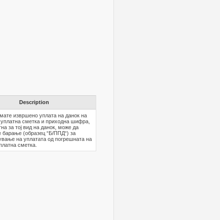
Description
мате извршено уплата на данок на
 уплатна сметка и приходна шифра,
на за тој вид на данок, може да
 барање (образец “Б/ППД“) за
вање на уплатата од погрешната на
платна сметка.