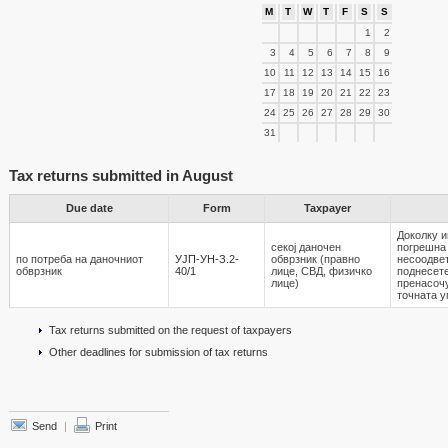
M
T
W
T
F
S
S
1
2
3
4
5
6
7
8
9
10
11
12
13
14
15
16
17
18
19
20
21
22
23
24
25
26
27
28
29
30
31
Tax returns submitted in August
Due date
Form
Taxpayer
Доколку и
секој даночен
погрешна
по потреба на даночниот
УЈП-УН-З.2-
обврзник (правно
несоодвет
обврзник
40/1
лице, СВД, физичко
поднесете
лице)
пренасочу
точната у
Tax returns submitted on the request of taxpayers
Other deadlines for submission of tax returns
Send
|
Print