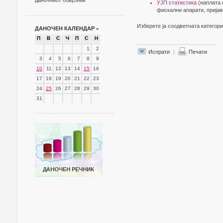
даночниот обврзник
УЈП статистика
(наплата 
фискални апарати, пријав
Изберете ја соодветната категори
ДАНОЧЕН КАЛЕНДАР
»
П
В
С
Ч
П
С
Н
1
2
Испрати
|
Печати
3
4
5
6
7
8
9
10
11
12
13
14
15
16
17
18
19
20
21
22
23
24
25
26
27
28
29
30
31