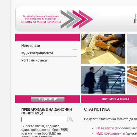
Нето плати
МДБ коефициенти
УЈП статистика
ФИЗИЧКИ ЛИЦА
СТАТИСТИКА
ПРЕБАРУВАЊЕ НА ДАНОЧНИ
ОБВРЗНИЦИ
Во делот статистика можете да ги
Внесете назив, седиште,
Нето плати
(просечна мес
единствен даночен број (ЕДБ)
или матичен број (МБ) на
МДБ коефициенти
(движењ