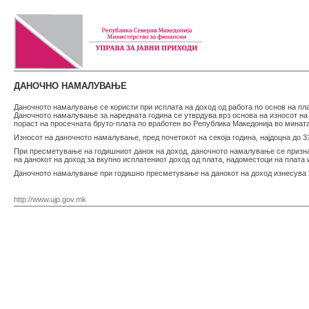
ДАНОЧНО НАМАЛУВАЊЕ
Даночното намалување се користи при исплата на доход од работа по основ на пла
Даночното намалување за наредната година се утврдува врз основа на износот на
пораст на просечната бруто-плата по вработен во Република Македонија во мината
Износот на даночното намалување, пред почетокот на секоја година, најдоцна до 3
При пресметување на годишниот данок на доход, даночното намалување се призн
на данокот на доход за вкупно исплатениот доход од плата, надоместоци на плата и
Даночното намалување при годишно пресметување на данокот на доход изнесува 
http://www.ujp.gov.mk