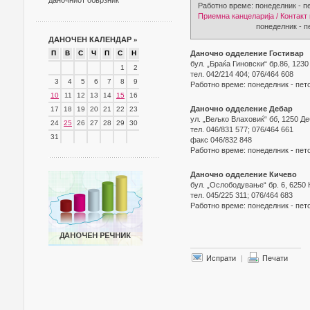
даночниот обврзник
Работно време: понеделник - пе
Приемна канцеларија / Контакт
понеделник - петок 07
ДАНОЧЕН КАЛЕНДАР
»
П
В
С
Ч
П
С
Н
Даночно одделение Гостивар
бул. „Браќа Гиновски“ бр.86, 1230
1
2
тел. 042/214 404; 076/464 608
3
4
5
6
7
8
9
Работно време: понеделник - пето
10
11
12
13
14
15
16
Даночно одделение Дебар
17
18
19
20
21
22
23
ул. „Вељко Влаховиќ“ бб, 1250 Д
24
25
26
27
28
29
30
тел. 046/831 577; 076/464 661
31
факс 046/832 848
Работно време: понеделник - пето
Даночно одделение Кичево
бул. „Ослободување“ бр. 6, 6250
тел. 045/225 311; 076/464 683
Работно време: понеделник - пето
Испрати
|
Печати