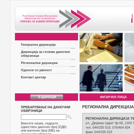
Генерална дирекција
Дирекција за големи даночни
обврзници
Регионални дирекции
Односи со јавност
Контакт центар
ФИЗИЧКИ ЛИЦА
РЕГИОНАЛНА ДИРЕКЦИЈА
ПРЕБАРУВАЊЕ НА ДАНОЧНИ
ОБВРЗНИЦИ
РЕГИОНАЛНА ДИРЕКЦИЈА Т
ул. „Дервиш Цара“ бр.56, 1200 
Внесете назив, седиште,
единствен даночен број (ЕДБ)
тел. 044/335 515; 076/464 604
или матичен број (МБ) на
факс 044/335 515