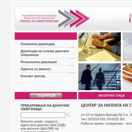
Генерална дирекција
Дирекција за големи даночни
обврзници
Регионални дирекции
Односи со јавност
Контакт центар
ФИЗИЧКИ ЛИЦА
ЦЕНТАР ЗА НАПЛАТА НА 
ПРЕБАРУВАЊЕ НА ДАНОЧНИ
ОБВРЗНИЦИ
ул.12-та Ударна бригада бр 2-а, 1
тел. 02/3214 051; 02/3225 281
Внесете назив, седиште,
Работно време: понеделник - пето
единствен даночен број (ЕДБ)
или матичен број (МБ) на