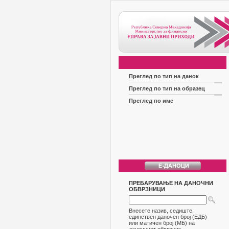
Преглед по тип на данок
Преглед по тип на образец
Преглед по име
ПРЕБАРУВАЊЕ НА ДАНОЧНИ
ОБВРЗНИЦИ
Внесете назив, седиште,
единствен даночен број (ЕДБ)
или матичен број (МБ) на