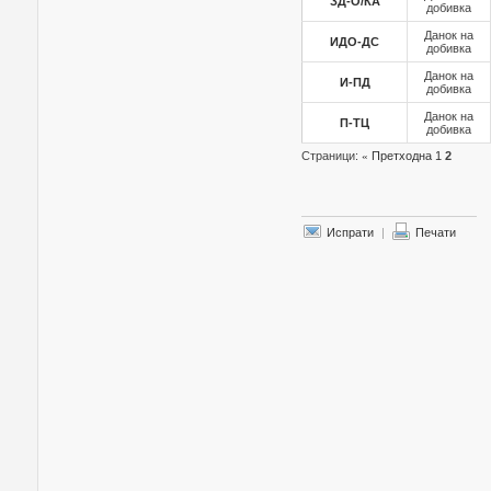
ЗД-О/КА
добивка
Данок на
ИДО-ДС
добивка
Данок на
И-ПД
добивка
Данок на
П-ТЦ
добивка
Страници:
«
Претходна
1
2
Испрати
|
Печати