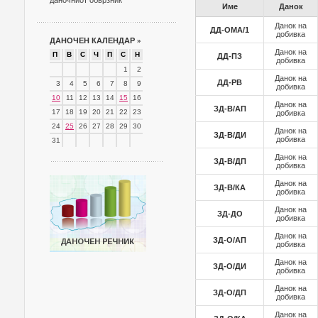
даночниот обврзник
Име
Данок
Данок на
ДД-ОМА/1
добивка
ДАНОЧЕН КАЛЕНДАР
»
Данок на
П
В
С
Ч
П
С
Н
ДД-ПЗ
добивка
1
2
Данок на
ДД-РВ
3
4
5
6
7
8
9
добивка
10
11
12
13
14
15
16
Данок на
ЗД-В/АП
17
18
19
20
21
22
23
добивка
24
25
26
27
28
29
30
Данок на
ЗД-В/ДИ
добивка
31
Данок на
ЗД-В/ДП
добивка
Данок на
ЗД-В/КА
добивка
Данок на
ЗД-ДО
добивка
Данок на
ЗД-О/АП
добивка
Данок на
ЗД-О/ДИ
добивка
Данок на
ЗД-О/ДП
добивка
Данок на