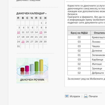
даночниот обврзник
Користете ги даночните услуг
даночниците секој месец ги по
локации кои дополнително можа
ДАНОЧЕН КАЛЕНДАР
»
бизниси.
Граѓаните и фирмите, без да г
П
В
С
Ч
П
С
Н
и информации преку мобилните 
подигнат сите документи што г
1
2
3
4
5
6
7
8
9
10
11
12
13
14
15
16
Број на МДШ
Општина
17
18
19
20
21
22
23
02
Кривогашт
24
25
26
27
28
29
30
03
Лозово
03
Чашка
31
02
Долнени
01
Зелиников
03
Карбинци
02
Житоше
03
Зрновци
02
Дебреште
За возниот ред на Мобилните 
Испрати
|
Печати