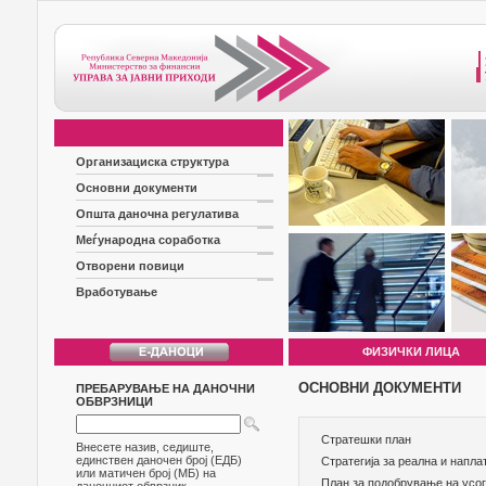
Организациска структура
Основни документи
Општа даночна регулатива
Меѓународна соработка
Отворени повици
Вработување
ФИЗИЧКИ ЛИЦА
ОСНОВНИ ДОКУМЕНТИ
ПРЕБАРУВАЊЕ НА ДАНОЧНИ
ОБВРЗНИЦИ
Стратешки план
Внесете назив, седиште,
единствен даночен број (ЕДБ)
Стратегија за реална и напл
или матичен број (МБ) на
План за подобрување на усо