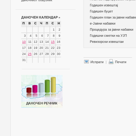
даночниот обврзник
Годишен извештај
Годишен буџет
ДАНОЧЕН КАЛЕНДАР
»
Годишен план за јавни набав
П
В
С
Ч
П
С
Н
е-Јавни набавки
Процедура за јавни набавки
1
2
Годишни сметки на УЈП
3
4
5
6
7
8
9
Ревизорски извештаи
10
11
12
13
14
15
16
17
18
19
20
21
22
23
24
25
26
27
28
29
30
31
Испрати
|
Печати